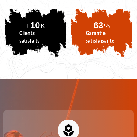
10
77
+
K
%
Clients
Garantie
satisfaits
satisfaisante