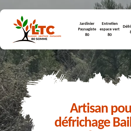
Jardinier
Entretien
Défr
Paysagiste
espace vert
80
80
Artisan pou
défrichage Bai