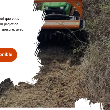
nel que vous
n projet de
ur mesure, avec
onible