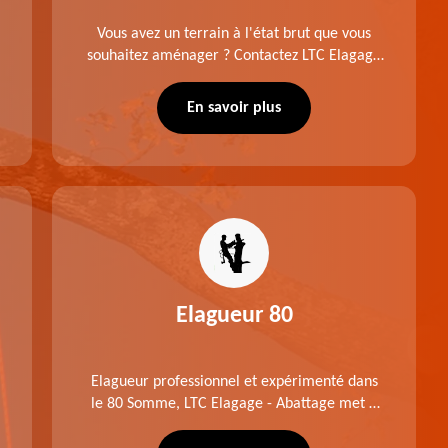
Vous avez un terrain à l'état brut que vous
souhaitez aménager ? Contactez LTC Elagage
- Abattage pour réaliser un défrichage dans le
80 Somme. Travail suivant les règles de l'art.
En savoir plus
Prix raisonnable.
Elagueur 80
Elagueur professionnel et expérimenté dans
le 80 Somme, LTC Elagage - Abattage met à
profit professionnalisme et savoir-faire. Après