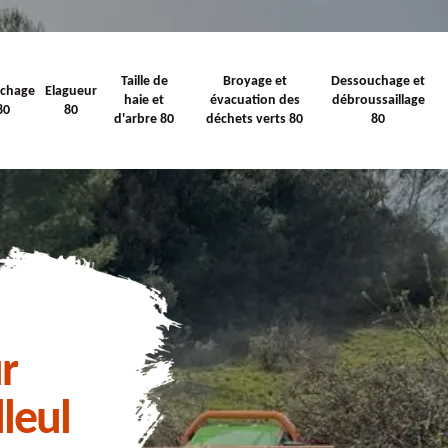
Taille de
Broyage et
Dessouchage et
ichage
Elagueur
haie et
évacuation des
débroussaillage
80
80
d'arbre 80
déchets verts 80
80
r
lleul