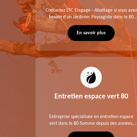
me fait
Contactez LTC Elagage - Abattage si vous avez
 jardinier
besoin d'un Jardinier Paysagiste dans le 80
age .
Somme. Chaque intervention est exécutée
ompte des
selon les normes en vigueur. Découvrez un
En savoir plus
extérieur exceptionnel grâce à notre équipe.
es 80
Entretien espace vert 80
tage ,
Entreprise spécialisée en entretien espace
aies dans
vert dans le 80 Somme depuis des années,
direct ou
LTC Elagage - Abattage se charge des projets