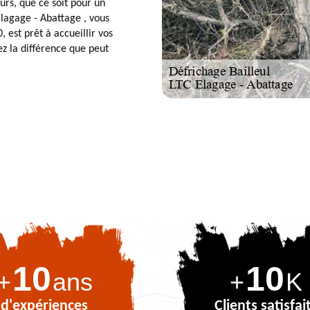
urs, que ce soit pour un
Elagage - Abattage , vous
 est prêt à accueillir vos
ez la différence que peut
10
10
+
ans
+
K
d'expériences
Clients satisfai