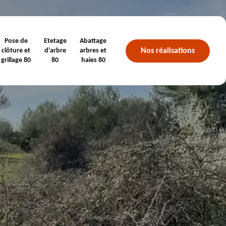
Pose de
Etetage
Abattage
Nos réalisations
clôture et
d'arbre
arbres et
grillage 80
80
haies 80