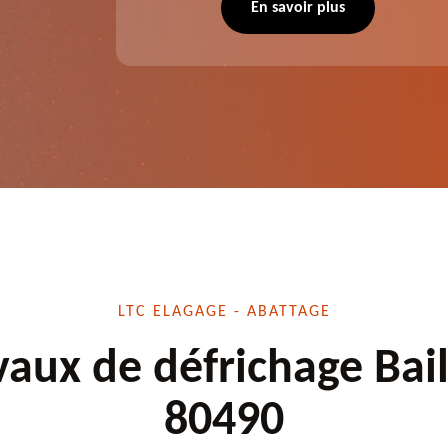
 situation
d'élagage, d'abattage d'arbres, de
En savoir plus
écuté.
dessouchage et autre. Devis offert.
LTC ELAGAGE - ABATTAGE
vaux de défrichage Bail
80490