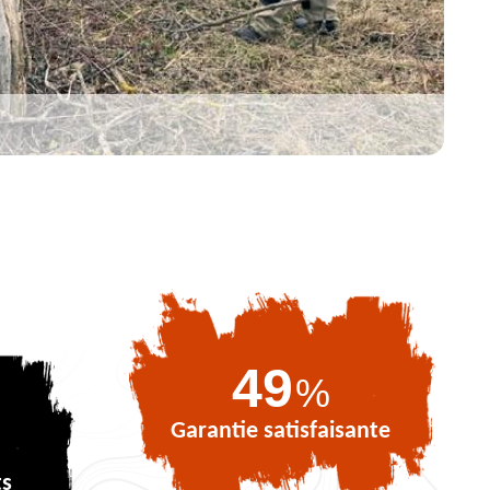
71
%
Garantie satisfaisante
ts