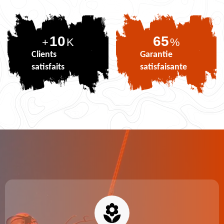
10
79
+
K
%
Clients
Garantie
satisfaits
satisfaisante