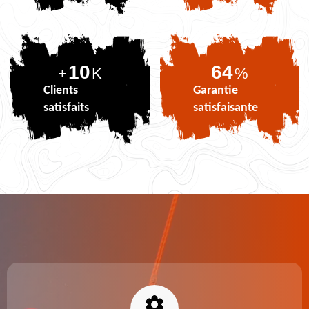
10
78
+
K
%
Clients
Garantie
satisfaits
satisfaisante