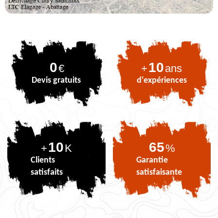
0
10
€
+
ans
Devis gratuits
d'expériences
10
81
+
K
%
Clients
Garantie
satisfaits
satisfaisante