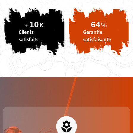
10
81
+
K
%
Clients
Garantie
satisfaits
satisfaisante