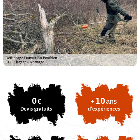
0
10
€
+
ans
Devis gratuits
d'expériences