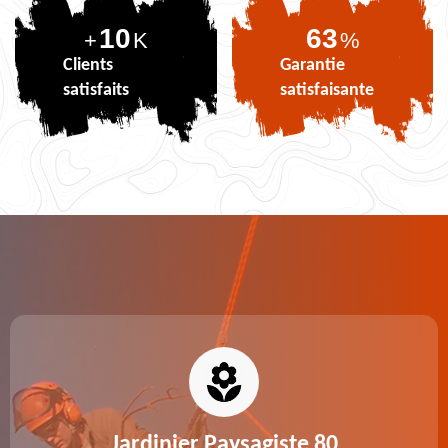
10
77
+
K
%
Clients
Garantie
satisfaits
satisfaisante
Jardinier Paysagiste 80