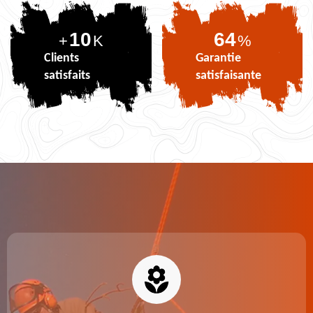
10
80
+
K
%
Clients
Garantie
satisfaits
satisfaisante