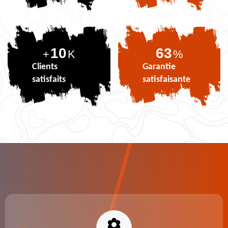
10
77
+
K
%
Clients
Garantie
satisfaits
satisfaisante