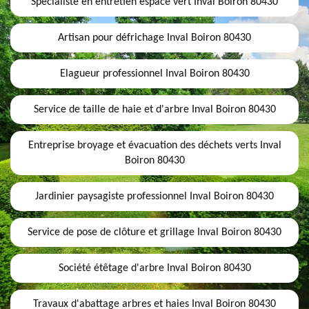
Spécialiste en entretien espace vert Inval Boiron 80430
Artisan pour défrichage Inval Boiron 80430
Elagueur professionnel Inval Boiron 80430
Service de taille de haie et d'arbre Inval Boiron 80430
Entreprise broyage et évacuation des déchets verts Inval
Boiron 80430
Jardinier paysagiste professionnel Inval Boiron 80430
Service de pose de clôture et grillage Inval Boiron 80430
Société étêtage d'arbre Inval Boiron 80430
Travaux d'abattage arbres et haies Inval Boiron 80430