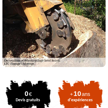
0
10
€
+
ans
Devis gratuits
d'expériences