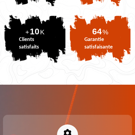
10
80
+
K
%
Clients
Garantie
satisfaits
satisfaisante