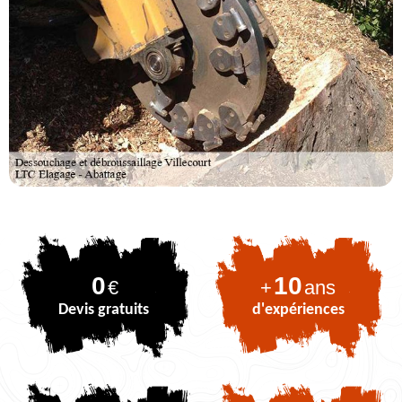
0
10
€
+
ans
Devis gratuits
d'expériences