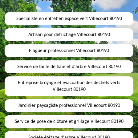
Spécialiste en entretien espace vert Villecourt 80190
Artisan pour défrichage Villecourt 80190
Elagueur professionnel Villecourt 80190
Service de taille de haie et d'arbre Villecourt 80190
Entreprise broyage et évacuation des déchets verts
Villecourt 80190
Jardinier paysagiste professionnel Villecourt 80190
Service de pose de clôture et grillage Villecourt 80190
Société étêtage d'arbre Villecourt 80190