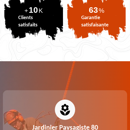
10
78
+
K
%
Clients
Garantie
satisfaits
satisfaisante
Jardinier Paysagiste 80