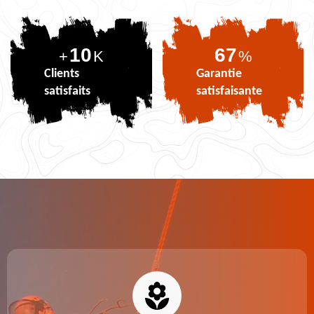
10
82
+
K
%
Clients
Garantie
satisfaits
satisfaisante