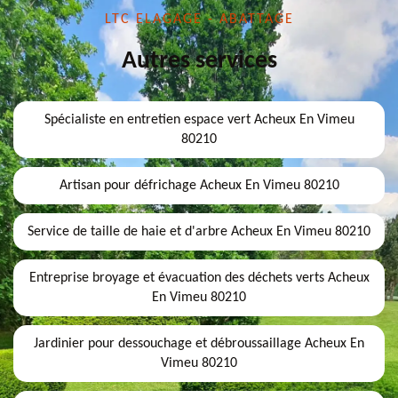
LTC ELAGAGE - ABATTAGE
Autres services
Spécialiste en entretien espace vert Acheux En Vimeu
80210
Artisan pour défrichage Acheux En Vimeu 80210
Service de taille de haie et d'arbre Acheux En Vimeu 80210
Entreprise broyage et évacuation des déchets verts Acheux
En Vimeu 80210
Jardinier pour dessouchage et débroussaillage Acheux En
Vimeu 80210