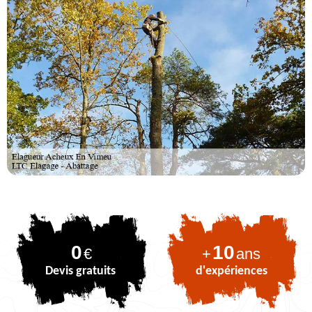
0
10
€
+
ans
Devis gratuits
d'expériences