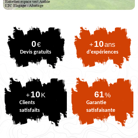
0
10
€
+
ans
Devis gratuits
d'expériences
10
75
+
K
%
Clients
Garantie
satisfaits
satisfaisante