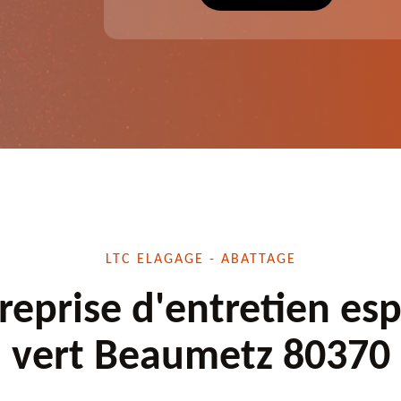
écuté.
dessouchage et autre. Devis offert.
LTC ELAGAGE - ABATTAGE
reprise d'entretien es
vert Beaumetz 80370