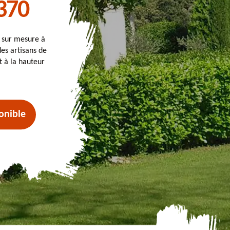
370
t sur mesure à
es artisans de
t à la hauteur
onible