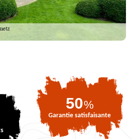
72
%
Garantie satisfaisante
ts