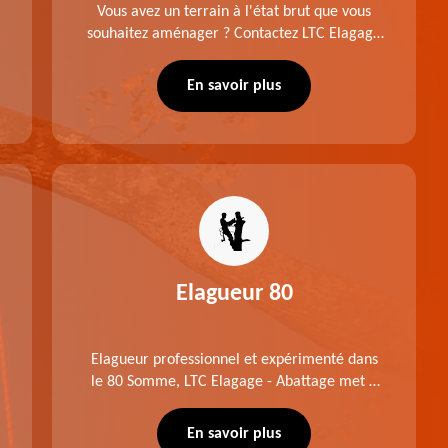
Vous avez un terrain à l'état brut que vous
souhaitez aménager ? Contactez LTC Elagage
- Abattage pour réaliser un défrichage dans le
80 Somme. Travail suivant les règles de l'art.
En savoir plus
Prix raisonnable.
Elagueur 80
Elagueur professionnel et expérimenté dans
le 80 Somme, LTC Elagage - Abattage met à
profit professionnalisme et savoir-faire. Après
notre intervention, votre espace vert sera
En savoir plus