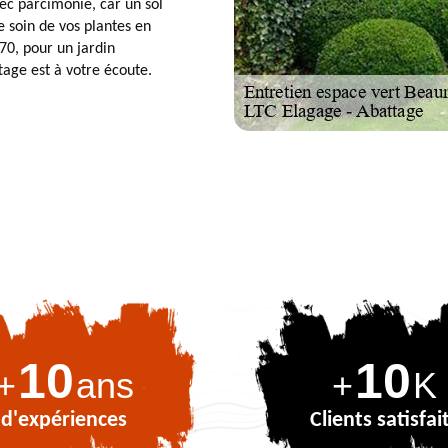
ec parcimonie, car un sol
 soin de vos plantes en
70, pour un jardin
tage est à votre écoute.
10
10
+
ans
+
K
d'expériences
Clients satisfai