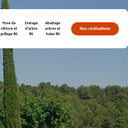
Pose de
Etetage
Abattage
Nos réalisations
clôture et
d'arbre
arbres et
grillage 80
80
haies 80