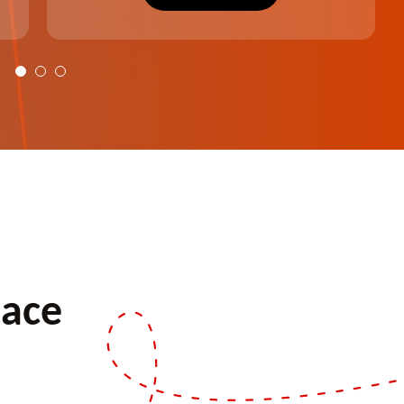
plus harmonieux.
pace