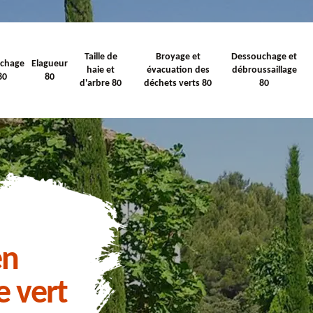
Taille de
Broyage et
Dessouchage et
ichage
Elagueur
haie et
évacuation des
débroussaillage
80
80
d'arbre 80
déchets verts 80
80
en
e vert