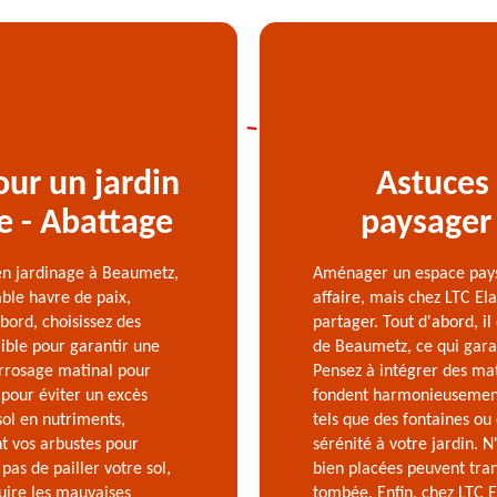
our un jardin
Astuces
e - Abattage
paysager
en jardinage à Beaumetz,
Aménager un espace pays
ble havre de paix,
affaire, mais chez LTC El
bord, choisissez des
partager. Tout d'abord, il
lible pour garantir une
de Beaumetz, ce qui garan
arrosage matinal pour
Pensez à intégrer des mat
l pour éviter un excès
fondent harmonieusement 
sol en nutriments,
tels que des fontaines ou
nt vos arbustes pour
sérénité à votre jardin. N
pas de pailler votre sol,
bien placées peuvent tran
uire les mauvaises
tombée. Enfin, chez LTC 