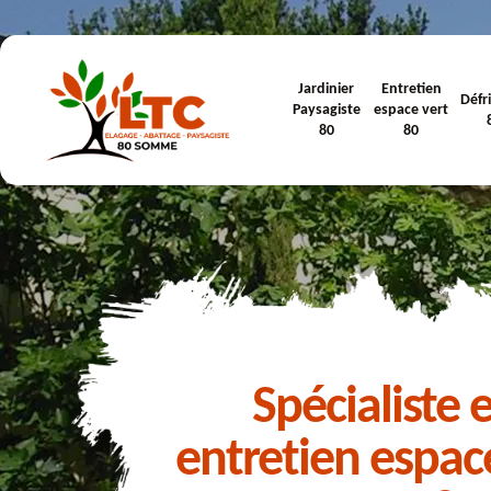
Jardinier
Entretien
Défr
Paysagiste
espace vert
80
80
Spécialiste 
entretien espac