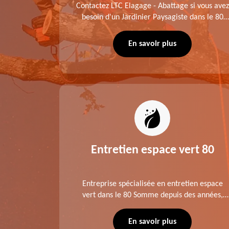
me fait
Contactez LTC Elagage - Abattage si vous avez
 jardinier
besoin d'un Jardinier Paysagiste dans le 80
age .
Somme. Chaque intervention est exécutée
ompte des
selon les normes en vigueur. Découvrez un
En savoir plus
extérieur exceptionnel grâce à notre équipe.
es 80
Entretien espace vert 80
tage ,
Entreprise spécialisée en entretien espace
aies dans
vert dans le 80 Somme depuis des années,
direct ou
LTC Elagage - Abattage se charge des projets
 situation
d'élagage, d'abattage d'arbres, de
En savoir plus