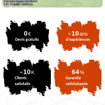
0
10
€
+
ans
Devis gratuits
d'expériences
10
77
+
K
%
Clients
Garantie
satisfaits
satisfaisante