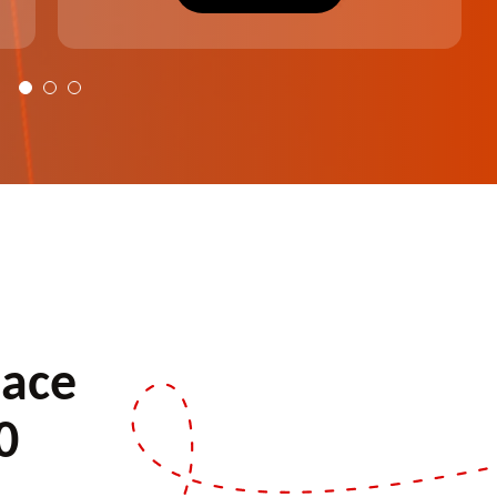
plus harmonieux.
pace
0