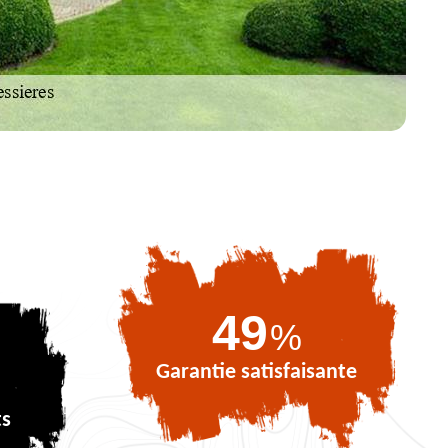
71
%
Garantie satisfaisante
ts