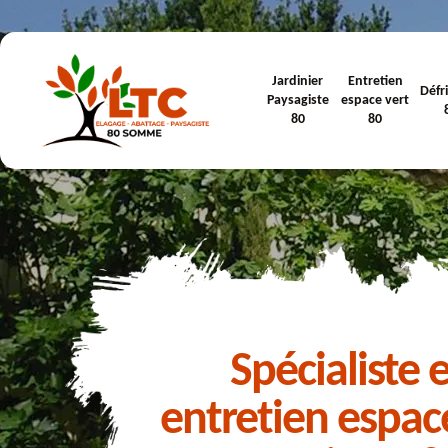
Jardinier
Entretien
Défr
Paysagiste
espace vert
80
80
Spécialiste 
entretien espac