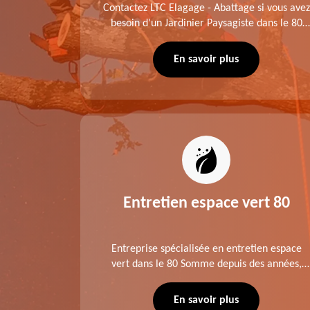
me fait
Contactez LTC Elagage - Abattage si vous avez
 jardinier
besoin d'un Jardinier Paysagiste dans le 80
age .
Somme. Chaque intervention est exécutée
ompte des
selon les normes en vigueur. Découvrez un
En savoir plus
extérieur exceptionnel grâce à notre équipe.
es 80
Entretien espace vert 80
tage ,
Entreprise spécialisée en entretien espace
aies dans
vert dans le 80 Somme depuis des années,
direct ou
LTC Elagage - Abattage se charge des projets
 situation
d'élagage, d'abattage d'arbres, de
En savoir plus