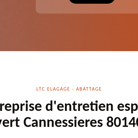
écuté.
dessouchage et autre. Devis offert.
LTC ELAGAGE - ABATTAGE
reprise d'entretien es
vert Cannessieres 8014