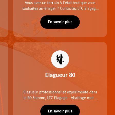
Vous avez un terrain à l'état brut que vous
souhaitez aménager ? Contactez LTC Elagage
- Abattage pour réaliser un défrichage dans le
80 Somme. Travail suivant les règles de l'art.
En savoir plus
Prix raisonnable.
Elagueur 80
Elagueur professionnel et expérimenté dans
le 80 Somme, LTC Elagage - Abattage met à
profit professionnalisme et savoir-faire. Après
notre intervention, votre espace vert sera
En savoir plus