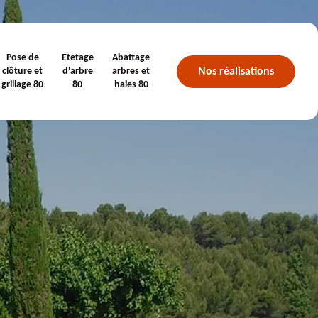
Pose de
Etetage
Abattage
Nos réalisations
clôture et
d'arbre
arbres et
grillage 80
80
haies 80