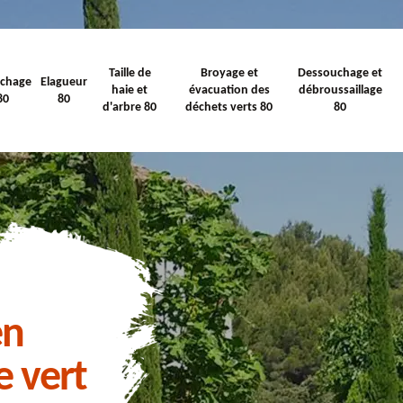
Taille de
Broyage et
Dessouchage et
ichage
Elagueur
haie et
évacuation des
débroussaillage
80
80
d'arbre 80
déchets verts 80
80
en
e vert