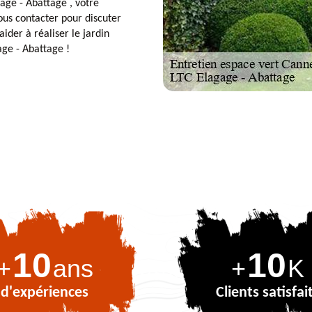
age - Abattage , votre
ous contacter pour discuter
der à réaliser le jardin
age - Abattage !
10
10
+
ans
+
K
d'expériences
Clients satisfai