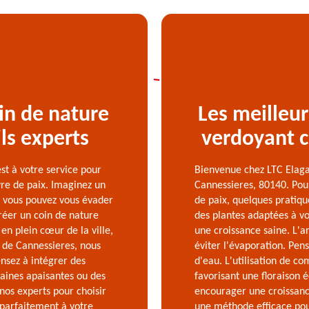
in de nature
Les meilleur
ls experts
verdoyant c
st à votre service pour
Bienvenue chez LTC Elaga
vre de paix. Imaginez un
Cannessieres, 80140. Pou
où vous pouvez vous évader
de paix, quelques pratique
réer un coin de nature
des plantes adaptées à vot
 en plein cœur de la ville,
une croissance saine. L'a
 de Cannessieres, nous
éviter l'évaporation. Pens
nsez à intégrer des
d'eau. L'utilisation de c
aines apaisantes ou des
favorisant une floraison 
nos experts pour choisir
encourager une croissance
parfaitement à votre
une méthode efficace pou