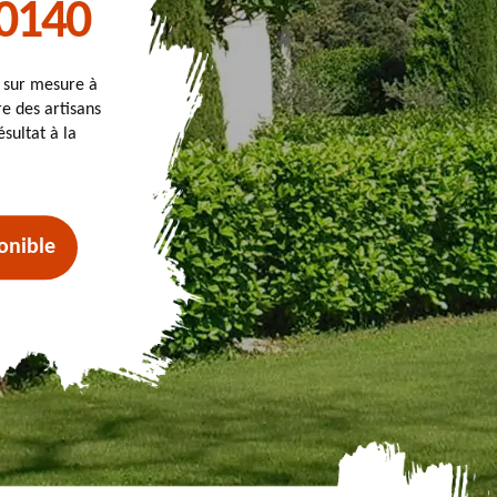
80140
t sur mesure à
re des artisans
sultat à la
onible