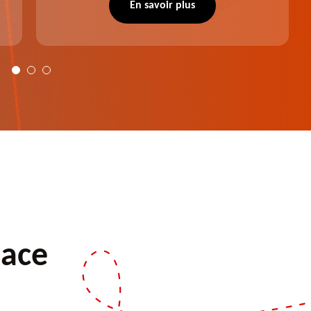
notre intervention, votre espace vert sera
En savoir plus
plus harmonieux.
pace