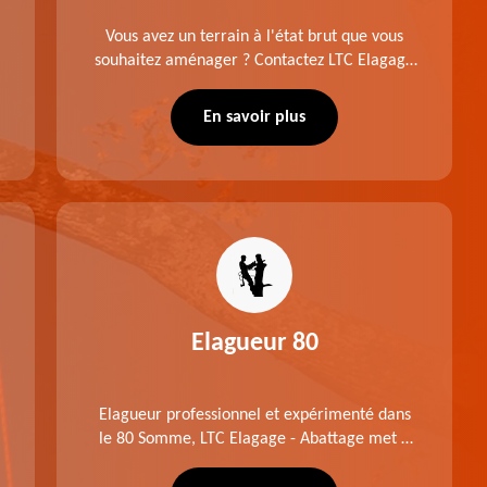
Vous avez un terrain à l'état brut que vous
souhaitez aménager ? Contactez LTC Elagage
- Abattage pour réaliser un défrichage dans le
80 Somme. Travail suivant les règles de l'art.
En savoir plus
Prix raisonnable.
Elagueur 80
Elagueur professionnel et expérimenté dans
le 80 Somme, LTC Elagage - Abattage met à
profit professionnalisme et savoir-faire. Après