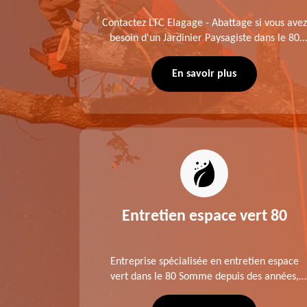
me fait
Contactez LTC Elagage - Abattage si vous avez
 jardinier
besoin d'un Jardinier Paysagiste dans le 80
age .
Somme. Chaque intervention est exécutée
ompte des
selon les normes en vigueur. Découvrez un
En savoir plus
extérieur exceptionnel grâce à notre équipe.
es 80
Entretien espace vert 80
tage ,
Entreprise spécialisée en entretien espace
aies dans
vert dans le 80 Somme depuis des années,
direct ou
LTC Elagage - Abattage se charge des projets