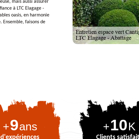
euse, mais aussi assurer
fiance à LTC Elagage -
ables oasis, en harmonie
é. Ensemble, faisons de
9
10
+
ans
+
K
d'expériences
Clients satisfai