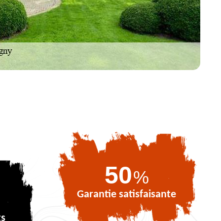
69
%
Garantie satisfaisante
ts