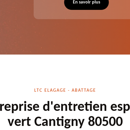
 situation
d'élagage, d'abattage d'arbres, de
En savoir plus
écuté.
dessouchage et autre. Devis offert.
LTC ELAGAGE - ABATTAGE
reprise d'entretien es
vert Cantigny 80500