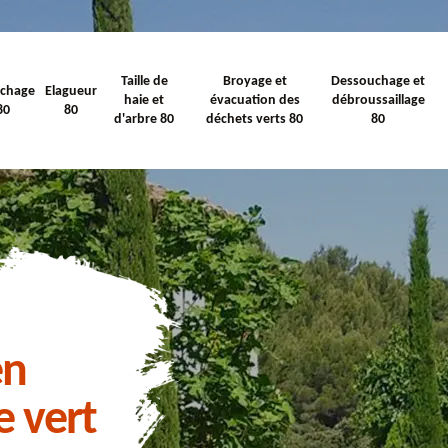
Taille de
Broyage et
Dessouchage et
ichage
Elagueur
haie et
évacuation des
débroussaillage
80
80
d'arbre 80
déchets verts 80
80
en
e vert