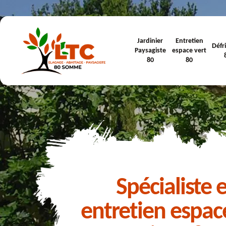
Jardinier
Entretien
Défr
Paysagiste
espace vert
80
80
Spécialiste 
entretien espac