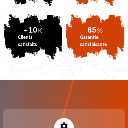
10
81
+
K
%
Clients
Garantie
satisfaits
satisfaisante