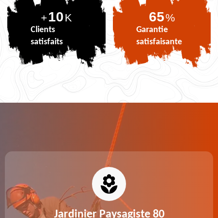
10
80
+
K
%
Clients
Garantie
satisfaits
satisfaisante
Jardinier Paysagiste 80