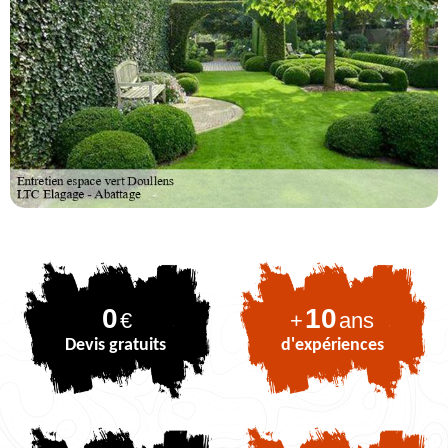
0
10
€
+
ans
Devis gratuits
d'expériences