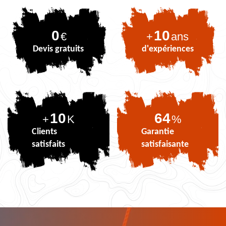
0
10
€
+
ans
Devis gratuits
d'expériences
10
80
+
K
%
Clients
Garantie
satisfaits
satisfaisante