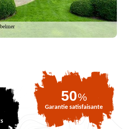
73
%
Garantie satisfaisante
ts