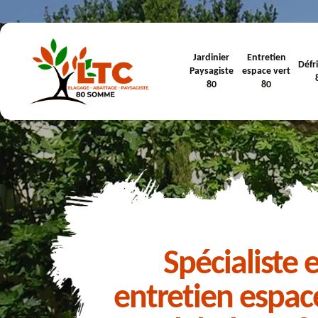
Jardinier
Entretien
Défr
Paysagiste
espace vert
80
80
Spécialiste 
entretien espac