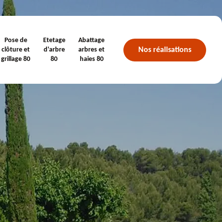
Pose de
Etetage
Abattage
Nos réalisations
clôture et
d'arbre
arbres et
grillage 80
80
haies 80