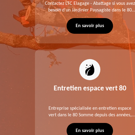
me fait
Contactez LTC Elagage - Abattage si vous avez
 jardinier
besoin d'un Jardinier Paysagiste dans le 80
age .
Somme. Chaque intervention est exécutée
ompte des
selon les normes en vigueur. Découvrez un
En savoir plus
extérieur exceptionnel grâce à notre équipe.
es 80
Entretien espace vert 80
tage ,
Entreprise spécialisée en entretien espace
aies dans
vert dans le 80 Somme depuis des années,
direct ou
LTC Elagage - Abattage se charge des projets
 situation
d'élagage, d'abattage d'arbres, de
En savoir plus