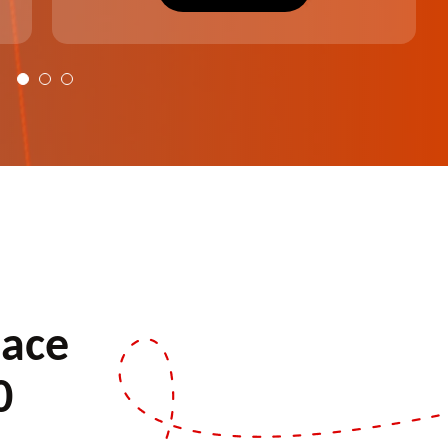
plus harmonieux.
pace
0