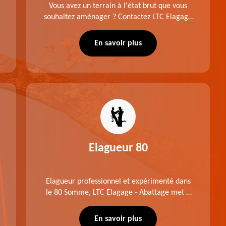
Vous avez un terrain à l'état brut que vous
souhaitez aménager ? Contactez LTC Elagage
- Abattage pour réaliser un défrichage dans le
80 Somme. Travail suivant les règles de l'art.
En savoir plus
Prix raisonnable.
Elagueur 80
Elagueur professionnel et expérimenté dans
le 80 Somme, LTC Elagage - Abattage met à
profit professionnalisme et savoir-faire. Après
notre intervention, votre espace vert sera
En savoir plus