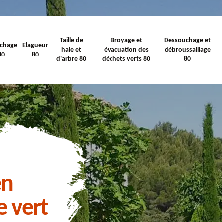
Taille de
Broyage et
Dessouchage et
ichage
Elagueur
haie et
évacuation des
débroussaillage
80
80
d'arbre 80
déchets verts 80
80
en
e vert