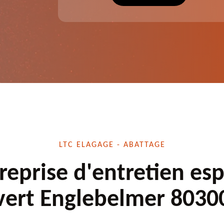
écuté.
dessouchage et autre. Devis offert.
LTC ELAGAGE - ABATTAGE
reprise d'entretien es
vert Englebelmer 8030