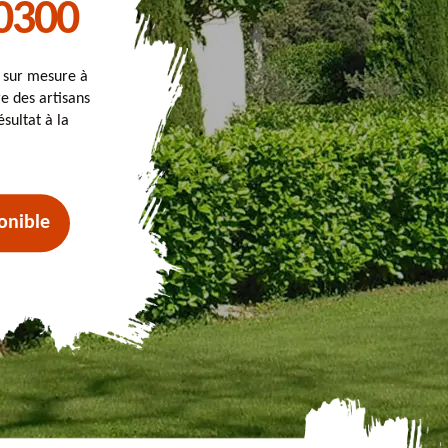
0300
t sur mesure à
e des artisans
sultat à la
onible