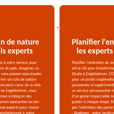
in de nature
Planifier l'e
ls experts
les experts
t à votre service pour
Planifier l'entretien de v
vre de paix. Imaginez un
est la clé pour transform
où vous pouvez vous évader
Située à Englebelmer, LTC
réer un coin de nature
pour un jardin resplendis
 en plein cœur de la ville,
passionnés et expériment
s de Englebelmer, nous
un service personnalisé et
nsez à intégrer des
d'un gazon impeccable ou
aines apaisantes ou des
guider à chaque étape. De
nos experts pour choisir
par l'entretien des parte
parfaitement à votre
- Abattage , votre jardin