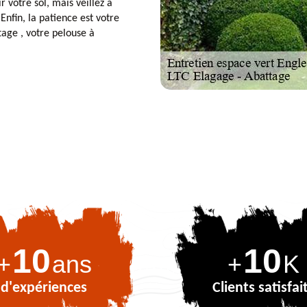
r votre sol, mais veillez à
Enfin, la patience est votre
tage , votre pelouse à
10
10
+
ans
+
K
d'expériences
Clients satisfai