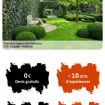
0
10
€
+
ans
Devis gratuits
d'expériences