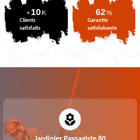
10
75
+
K
%
Clients
Garantie
satisfaits
satisfaisante
Jardinier Paysagiste 80