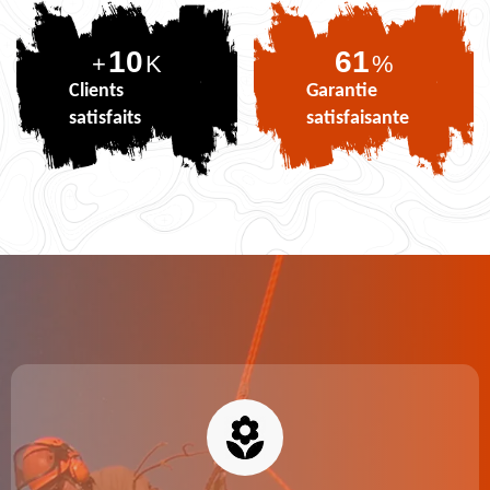
10
74
+
K
%
Clients
Garantie
satisfaits
satisfaisante