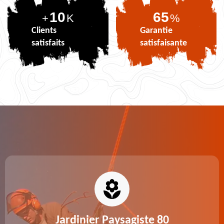
10
80
+
K
%
Clients
Garantie
satisfaits
satisfaisante
Jardinier Paysagiste 80