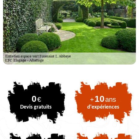
0
10
€
+
ans
Devis gratuits
d'expériences