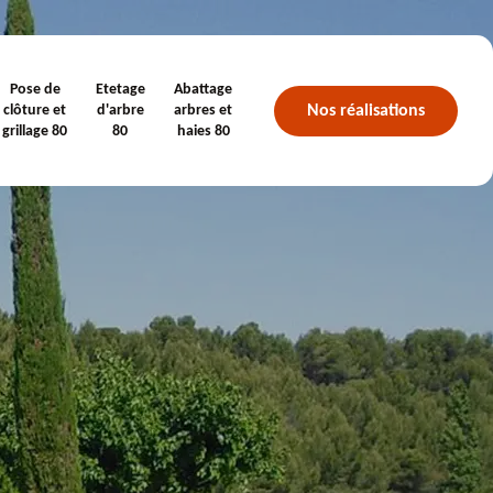
Pose de
Etetage
Abattage
Nos réalisations
clôture et
d'arbre
arbres et
grillage 80
80
haies 80