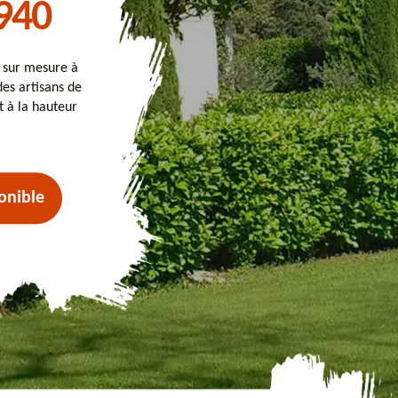
940
t sur mesure à
des artisans de
t à la hauteur
onible