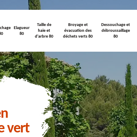
Taille de
Broyage et
Dessouchage et
ichage
Elagueur
haie et
évacuation des
débroussaillage
80
80
d'arbre 80
déchets verts 80
80
en
e vert