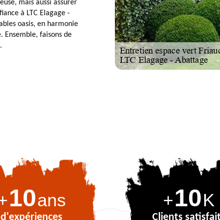
euse, mais aussi assurer
fiance à LTC Elagage -
ables oasis, en harmonie
é. Ensemble, faisons de
.
10
10
+
ans
+
K
d'expériences
Clients satisfai