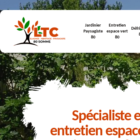
Jardinier
Entretien
Défr
Paysagiste
espace vert
80
80
Spécialiste 
entretien espac