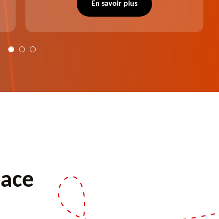
notre intervention, votre espace vert sera
En savoir plus
plus harmonieux.
pace