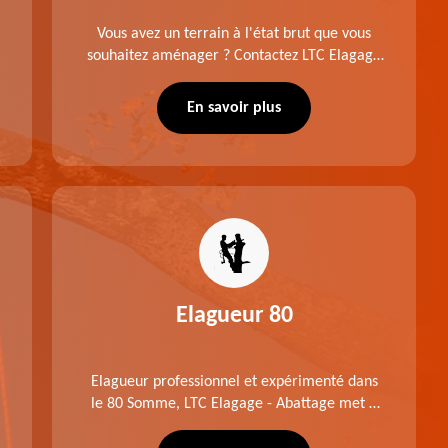
Vous avez un terrain à l'état brut que vous
souhaitez aménager ? Contactez LTC Elagage
- Abattage pour réaliser un défrichage dans le
80 Somme. Travail suivant les règles de l'art.
En savoir plus
Prix raisonnable.
Elagueur 80
Elagueur professionnel et expérimenté dans
le 80 Somme, LTC Elagage - Abattage met à
profit professionnalisme et savoir-faire. Après