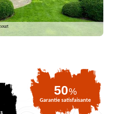
72
%
Garantie satisfaisante
ts