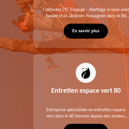
me fait
Contactez LTC Elagage - Abattage si vous avez
 jardinier
besoin d'un Jardinier Paysagiste dans le 80
age .
Somme. Chaque intervention est exécutée
ompte des
selon les normes en vigueur. Découvrez un
En savoir plus
extérieur exceptionnel grâce à notre équipe.
es 80
Entretien espace vert 80
tage ,
Entreprise spécialisée en entretien espace
aies dans
vert dans le 80 Somme depuis des années,
direct ou
LTC Elagage - Abattage se charge des projets