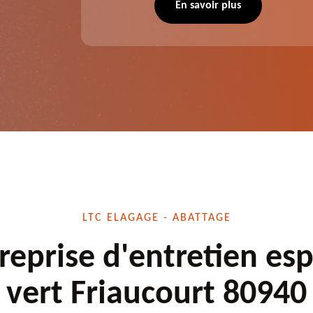
 situation
d'élagage, d'abattage d'arbres, de
En savoir plus
écuté.
dessouchage et autre. Devis offert.
LTC ELAGAGE - ABATTAGE
reprise d'entretien es
vert Friaucourt 80940