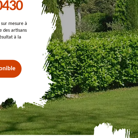
0430
t sur mesure à
e des artisans
sultat à la
onible