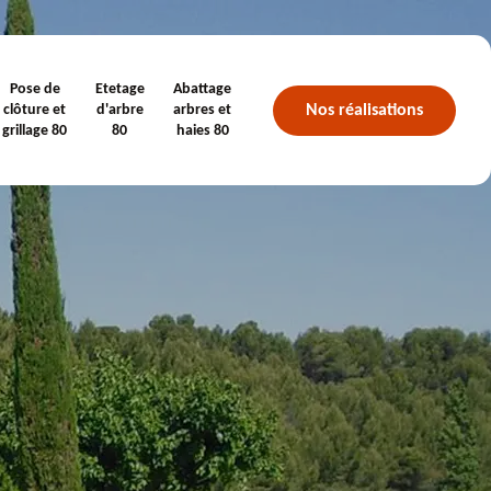
Pose de
Etetage
Abattage
Nos réalisations
clôture et
d'arbre
arbres et
grillage 80
80
haies 80