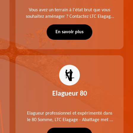
Vous avez un terrain à l'état brut que vous
souhaitez aménager ? Contactez LTC Elagage
- Abattage pour réaliser un défrichage dans le
80 Somme. Travail suivant les règles de l'art.
En savoir plus
Prix raisonnable.
Elagueur 80
Elagueur professionnel et expérimenté dans
le 80 Somme, LTC Elagage - Abattage met à
profit professionnalisme et savoir-faire. Après