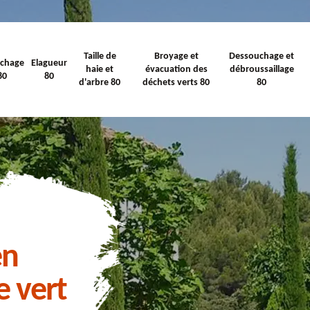
Taille de
Broyage et
Dessouchage et
ichage
Elagueur
haie et
évacuation des
débroussaillage
80
80
d'arbre 80
déchets verts 80
80
en
e vert