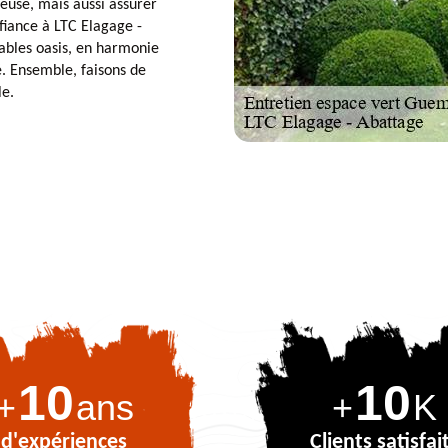
euse, mais aussi assurer
fiance à LTC Elagage -
ables oasis, en harmonie
é. Ensemble, faisons de
e.
10
10
+
ans
+
K
d'expériences
Clients satisfai