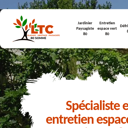
Jardinier
Entretien
Défr
Paysagiste
espace vert
80
80
Spécialiste 
entretien espac