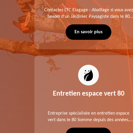
me fait
Contactez LTC Elagage - Abattage si vous avez
 jardinier
besoin d'un Jardinier Paysagiste dans le 80
age .
Somme. Chaque intervention est exécutée
ompte des
selon les normes en vigueur. Découvrez un
En savoir plus
extérieur exceptionnel grâce à notre équipe.
es 80
Entretien espace vert 80
tage ,
Entreprise spécialisée en entretien espace
aies dans
vert dans le 80 Somme depuis des années,
direct ou
LTC Elagage - Abattage se charge des projets