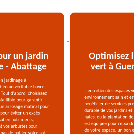
our un jardin
Optimisez l
e - Abattage
vert à Gue
en jardinage à
 en un véritable havre
L'entretien des espaces v
 Tout d'abord, choisissez
environnement sain et es
faillible pour garantir
bénéficier de services pr
t un arrosage matinal pour
durable de vos jardins et 
l pour éviter un excès
haies, ou la plantation d
sol en nutriments,
est équipée pour répondre
nt vos arbustes pour
de votre espace, un bon e
pas de pailler votre sol,