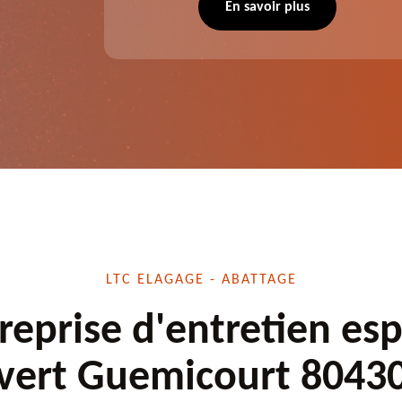
 situation
d'élagage, d'abattage d'arbres, de
En savoir plus
écuté.
dessouchage et autre. Devis offert.
LTC ELAGAGE - ABATTAGE
reprise d'entretien es
vert Guemicourt 8043