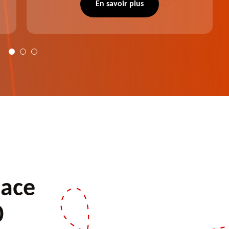
notre intervention, votre espace vert sera
En savoir plus
plus harmonieux.
pace
0