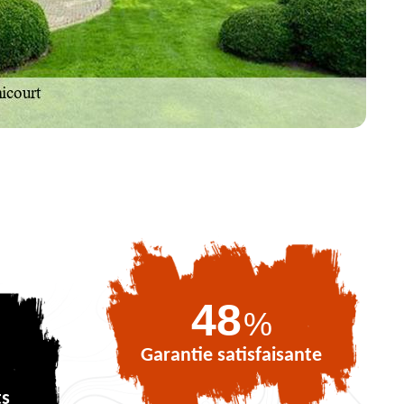
71
%
Garantie satisfaisante
ts