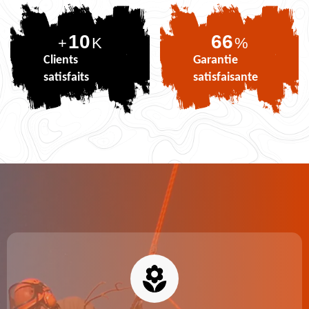
10
81
+
K
%
Clients
Garantie
satisfaits
satisfaisante