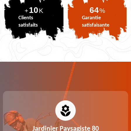
10
77
+
K
%
Clients
Garantie
satisfaits
satisfaisante
Jardinier Paysagiste 80