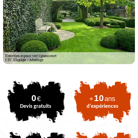
0
10
€
+
ans
Devis gratuits
d'expériences