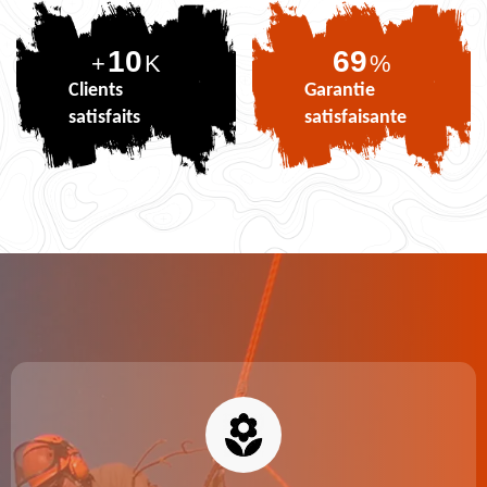
10
84
+
K
%
Clients
Garantie
satisfaits
satisfaisante