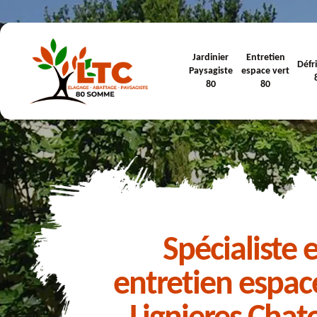
Jardinier
Entretien
Défr
Paysagiste
espace vert
80
80
Spécialiste 
entretien espac