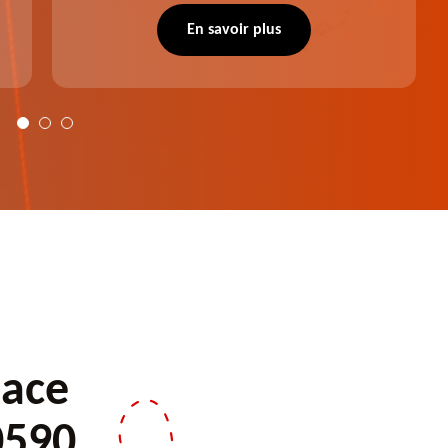
profit professionnalisme et savoir-faire. Après
notre intervention, votre espace vert sera
En savoir plus
plus harmonieux.
pace
0590