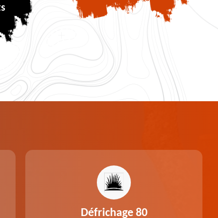
ts
Défrichage 80