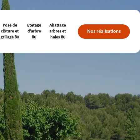
Pose de
Etetage
Abattage
Nos réalisations
clôture et
d'arbre
arbres et
grillage 80
80
haies 80