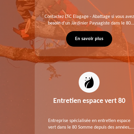
me fait
Contactez LTC Elagage - Abattage si vous avez
 jardinier
besoin d'un Jardinier Paysagiste dans le 80
age .
Somme. Chaque intervention est exécutée
ompte des
selon les normes en vigueur. Découvrez un
En savoir plus
extérieur exceptionnel grâce à notre équipe.
es 80
Entretien espace vert 80
tage ,
Entreprise spécialisée en entretien espace
aies dans
vert dans le 80 Somme depuis des années,