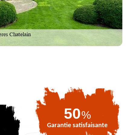
71
%
Garantie satisfaisante