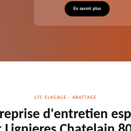
direct ou
LTC Elagage - Abattage se charge des projets
 situation
d'élagage, d'abattage d'arbres, de
En savoir plus
écuté.
dessouchage et autre. Devis offert.
LTC ELAGAGE - ABATTAGE
reprise d'entretien es
t Lignieres Chatelain 8