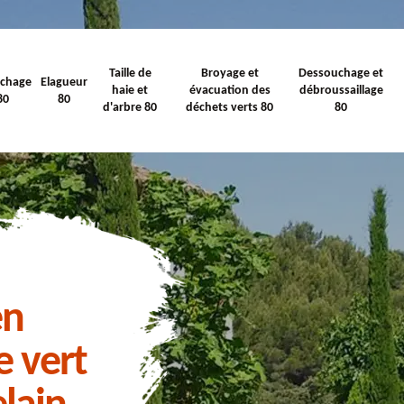
Taille de
Broyage et
Dessouchage et
ichage
Elagueur
haie et
évacuation des
débroussaillage
80
80
d'arbre 80
déchets verts 80
80
en
e vert