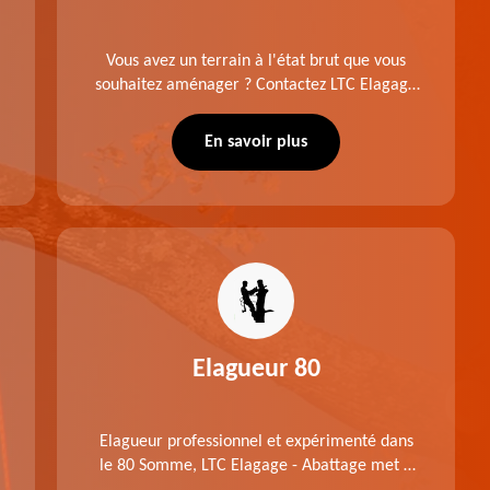
Vous avez un terrain à l'état brut que vous
souhaitez aménager ? Contactez LTC Elagage
- Abattage pour réaliser un défrichage dans le
80 Somme. Travail suivant les règles de l'art.
En savoir plus
Prix raisonnable.
Elagueur 80
Elagueur professionnel et expérimenté dans
le 80 Somme, LTC Elagage - Abattage met à