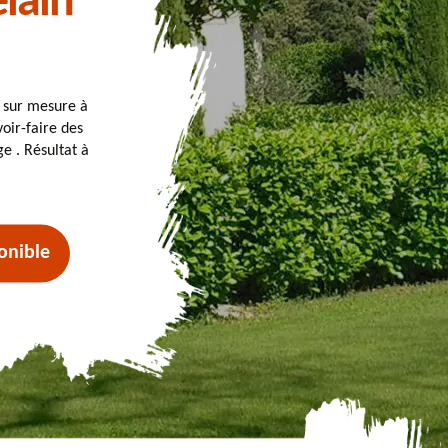
elain
t sur mesure à
oir-faire des
e . Résultat à
onible