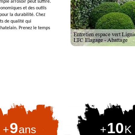
mple arrosoir peut suffire.
gonomiques et des outils
pour la durabilité. Chez
s de qualité qui
Chatelain. Prenez le temps
9
10
+
ans
+
K