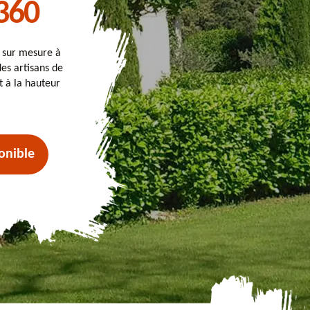
360
t sur mesure à
des artisans de
t à la hauteur
onible