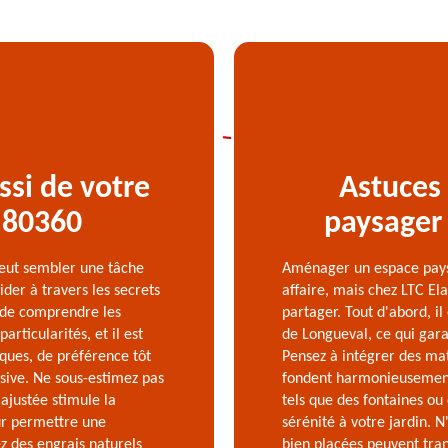
ssi de votre
Astuces
 80360
paysager
peut sembler une tâche
Aménager un espace pays
der à travers les secrets
affaire, mais chez LTC El
l de comprendre les
partager. Tout d'abord, il
rticularités, et il est
de Longueval, ce qui gara
ques, de préférence tôt
Pensez à intégrer des mat
ssive. Ne sous-estimez pas
fondent harmonieusement 
ajustée stimule la
tels que des fontaines ou
our permettre une
sérénité à votre jardin. N
ez des engrais naturels
bien placées peuvent tran