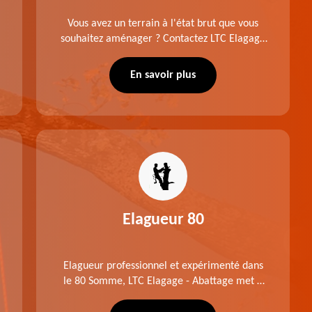
Vous avez un terrain à l'état brut que vous
souhaitez aménager ? Contactez LTC Elagage
- Abattage pour réaliser un défrichage dans le
80 Somme. Travail suivant les règles de l'art.
En savoir plus
Prix raisonnable.
Elagueur 80
Elagueur professionnel et expérimenté dans
le 80 Somme, LTC Elagage - Abattage met à
profit professionnalisme et savoir-faire. Après