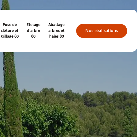
Pose de
Etetage
Abattage
Nos réalisations
clôture et
d'arbre
arbres et
grillage 80
80
haies 80