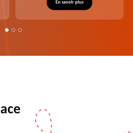
notre intervention, votre espace vert sera
En savoir plus
plus harmonieux.
pace