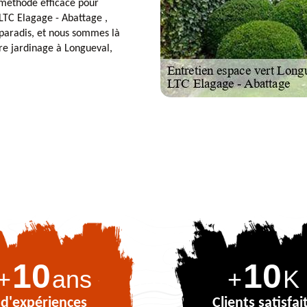
e méthode efficace pour
LTC Elagage - Abattage ,
 paradis, et nous sommes là
e jardinage à Longueval,
10
10
+
ans
+
K
d'expériences
Clients satisfai