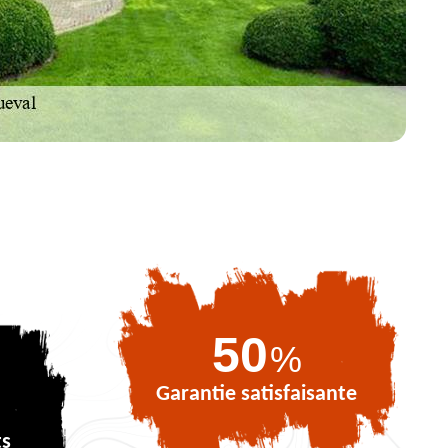
72
%
Garantie satisfaisante
ts