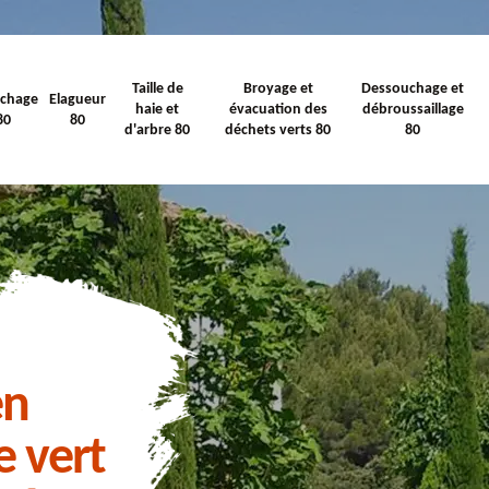
Taille de
Broyage et
Dessouchage et
ichage
Elagueur
haie et
évacuation des
débroussaillage
80
80
d'arbre 80
déchets verts 80
80
en
e vert