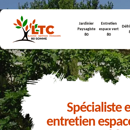
Jardinier
Entretien
Défr
Paysagiste
espace vert
80
80
Spécialiste 
entretien espac