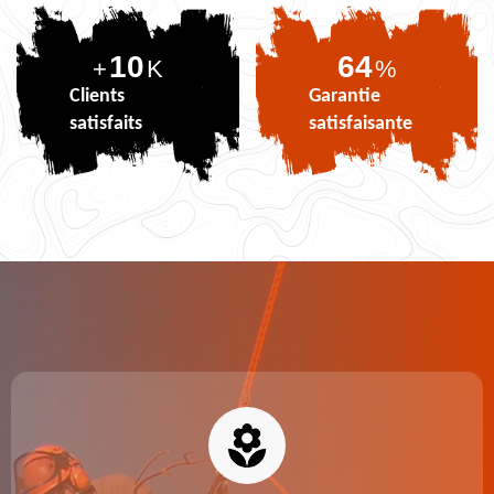
10
77
+
K
%
Clients
Garantie
satisfaits
satisfaisante