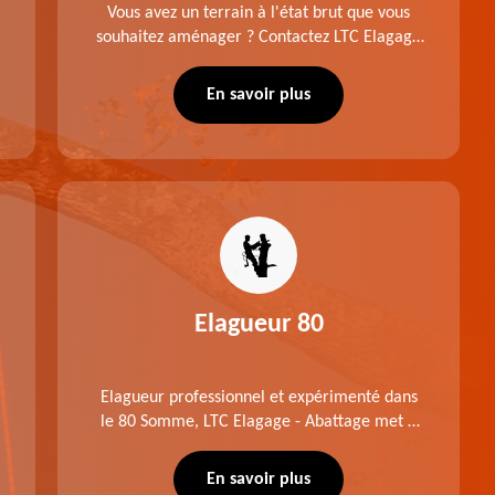
Vous avez un terrain à l'état brut que vous
souhaitez aménager ? Contactez LTC Elagage
- Abattage pour réaliser un défrichage dans le
80 Somme. Travail suivant les règles de l'art.
En savoir plus
Prix raisonnable.
Elagueur 80
Elagueur professionnel et expérimenté dans
le 80 Somme, LTC Elagage - Abattage met à
profit professionnalisme et savoir-faire. Après
notre intervention, votre espace vert sera
En savoir plus