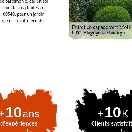
ec parcimonie, car un sol
 soin de vos plantes en
l, 80540, pour un jardin
tage est à votre écoute.
10
10
+
ans
+
K
d'expériences
Clients satisfai