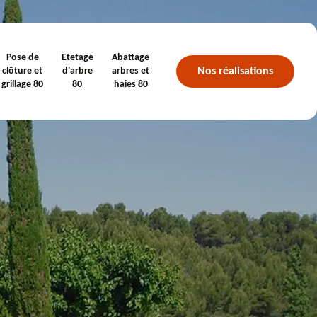
Pose de
Etetage
Abattage
Nos réalisations
clôture et
d'arbre
arbres et
grillage 80
80
haies 80