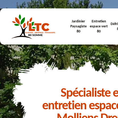
Jardinier
Entretien
Défr
Paysagiste
espace vert
80
80
Spécialiste 
entretien espac