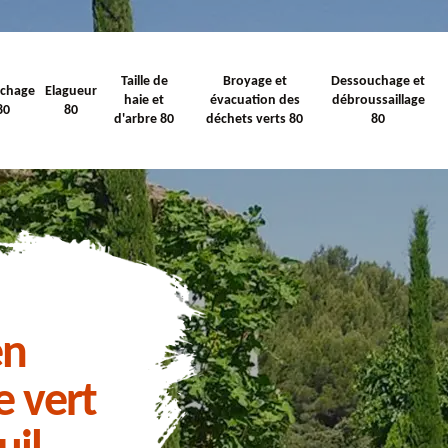
Taille de
Broyage et
Dessouchage et
ichage
Elagueur
haie et
évacuation des
débroussaillage
80
80
d'arbre 80
déchets verts 80
80
en
e vert