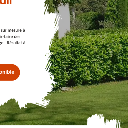
uil
t sur mesure à
ir-faire des
e . Résultat à
onible