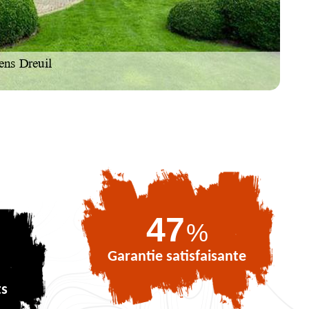
69
%
Garantie satisfaisante
ts