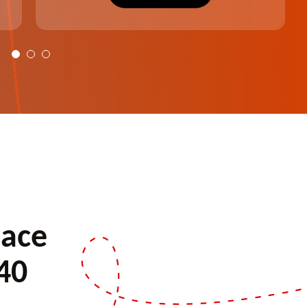
plus harmonieux.
pace
40