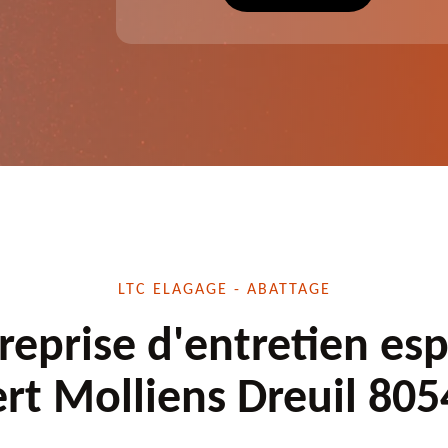
écuté.
dessouchage et autre. Devis offert.
LTC ELAGAGE - ABATTAGE
reprise d'entretien es
ert Molliens Dreuil 805