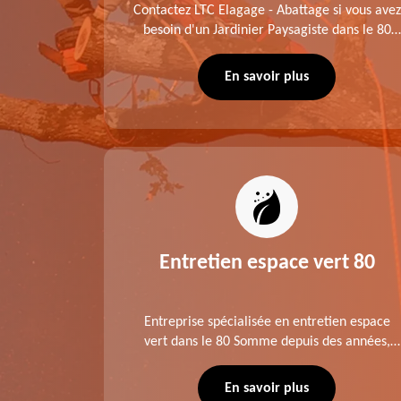
me fait
Contactez LTC Elagage - Abattage si vous avez
 jardinier
besoin d'un Jardinier Paysagiste dans le 80
age .
Somme. Chaque intervention est exécutée
ompte des
selon les normes en vigueur. Découvrez un
En savoir plus
extérieur exceptionnel grâce à notre équipe.
es 80
Entretien espace vert 80
tage ,
Entreprise spécialisée en entretien espace
aies dans
vert dans le 80 Somme depuis des années,
direct ou
LTC Elagage - Abattage se charge des projets
 situation
d'élagage, d'abattage d'arbres, de
En savoir plus