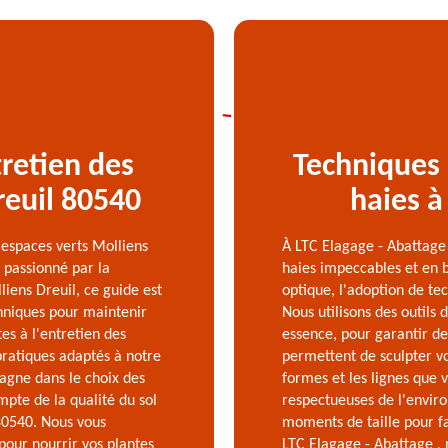
retien des
Techniques 
reuil 80540
haies à
 espaces verts Molliens
À LTC Elagage - Abattage
 passionné par la
haies impeccables et en 
iens Dreuil, ce guide est
optique, l'adoption de tec
chniques pour maintenir
Nous utilisons des outils d
tes à l'entretien des
essence, pour garantir d
pratiques adaptés à notre
permettent de sculpter vo
agne dans le choix des
formes et les lignes que 
mpte de la qualité du sol
respectueuses de l'envir
80540. Nous vous
moments de taille pour fav
our nourrir vos plantes
LTC Elagage - Abattage , 