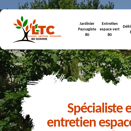
Jardinier
Entretien
Défr
Paysagiste
espace vert
80
80
Spécialiste 
entretien espac