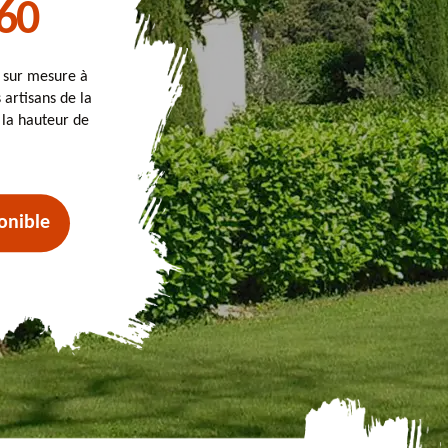
60
t sur mesure à
 artisans de la
 la hauteur de
onible