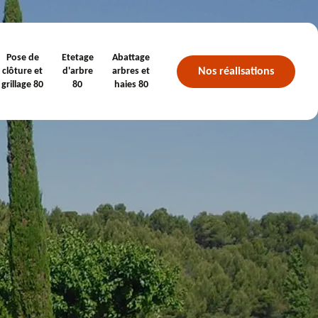
Pose de
Etetage
Abattage
Nos réalisations
clôture et
d'arbre
arbres et
grillage 80
80
haies 80