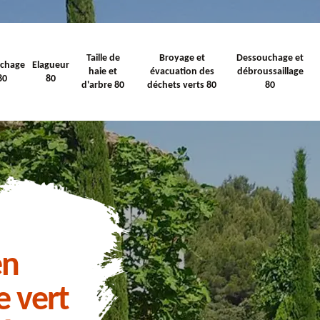
Taille de
Broyage et
Dessouchage et
ichage
Elagueur
haie et
évacuation des
débroussaillage
80
80
d'arbre 80
déchets verts 80
80
en
e vert