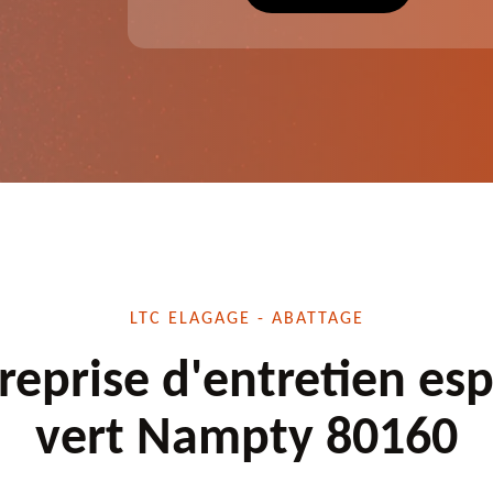
écuté.
dessouchage et autre. Devis offert.
LTC ELAGAGE - ABATTAGE
reprise d'entretien es
vert Nampty 80160