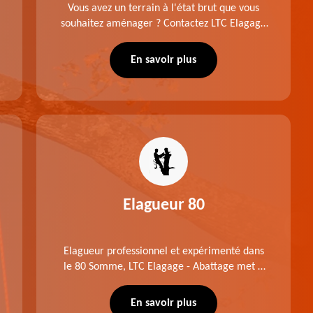
Vous avez un terrain à l'état brut que vous
souhaitez aménager ? Contactez LTC Elagage
- Abattage pour réaliser un défrichage dans le
80 Somme. Travail suivant les règles de l'art.
En savoir plus
Prix raisonnable.
Elagueur 80
Elagueur professionnel et expérimenté dans
le 80 Somme, LTC Elagage - Abattage met à
profit professionnalisme et savoir-faire. Après
notre intervention, votre espace vert sera
En savoir plus