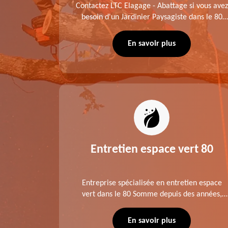
me fait
Contactez LTC Elagage - Abattage si vous avez
 jardinier
besoin d'un Jardinier Paysagiste dans le 80
age .
Somme. Chaque intervention est exécutée
ompte des
selon les normes en vigueur. Découvrez un
En savoir plus
extérieur exceptionnel grâce à notre équipe.
es 80
Entretien espace vert 80
tage ,
Entreprise spécialisée en entretien espace
aies dans
vert dans le 80 Somme depuis des années,
direct ou
LTC Elagage - Abattage se charge des projets
 situation
d'élagage, d'abattage d'arbres, de
En savoir plus