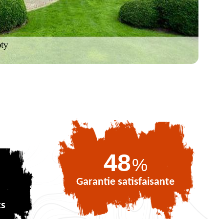
71
%
Garantie satisfaisante
ts