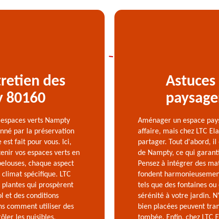
retien des
Astuces
y 80160
paysage
s espaces verts Nampty
Aménager un espace pays
onné par la préservation
affaire, mais chez LTC El
st fait pour vous. Ici,
partager. Tout d'abord, il
enir vos espaces verts en
de Nampty, ce qui garanti
s pelouses, chaque aspect
Pensez à intégrer des mat
 climat spécifique. LTC
fondent harmonieusement 
 plantes qui prospèrent
tels que des fontaines ou
l et des conditions
sérénité à votre jardin. N
s comment utiliser des
bien placées peuvent tran
ler les nuisibles,
tombée. Enfin, chez LTC 