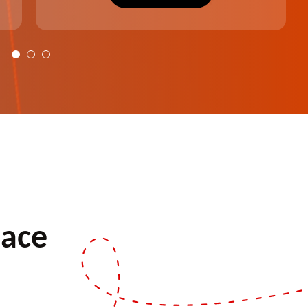
plus harmonieux.
pace