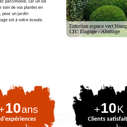
ec parcimonie, car un sol
 soin de vos plantes en
, pour un jardin
tage est à votre écoute.
10
10
+
ans
+
K
d'expériences
Clients satisfai