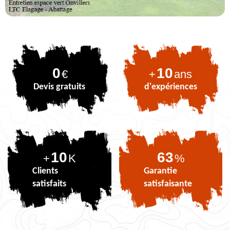
0
10
€
+
ans
Devis gratuits
d'expériences
10
79
+
K
%
Clients
Garantie
satisfaits
satisfaisante