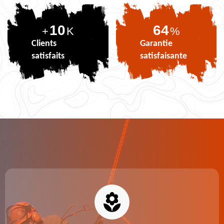
10
80
+
K
%
Clients
Garantie
satisfaits
satisfaisante