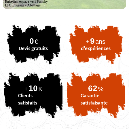
0
9
€
+
ans
Devis gratuits
d'expériences
10
75
+
K
%
Clients
Garantie
satisfaits
satisfaisante