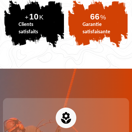
10
82
+
K
%
Clients
Garantie
satisfaits
satisfaisante