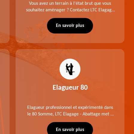
Vous avez un terrain à l'état brut que vous
souhaitez aménager ? Contactez LTC Elagage
- Abattage pour réaliser un défrichage dans le
80 Somme. Travail suivant les règles de l'art.
En savoir plus
Prix raisonnable.
Elagueur 80
Elagueur professionnel et expérimenté dans
le 80 Somme, LTC Elagage - Abattage met à
profit professionnalisme et savoir-faire. Après
notre intervention, votre espace vert sera
En savoir plus