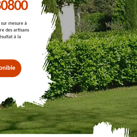
 80800
t sur mesure à
ire des artisans
sultat à la
onible