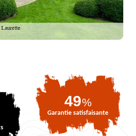
68
%
Garantie satisfaisante
ts