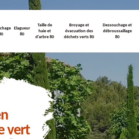
Taille de
Broyage et
Dessouchage et
ichage
Elagueur
haie et
évacuation des
débroussaillage
80
80
d'arbre 80
déchets verts 80
80
en
e vert