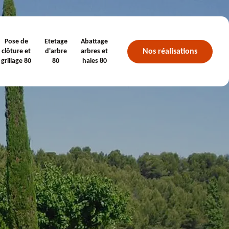
Pose de
Etetage
Abattage
Nos réalisations
clôture et
d'arbre
arbres et
grillage 80
80
haies 80