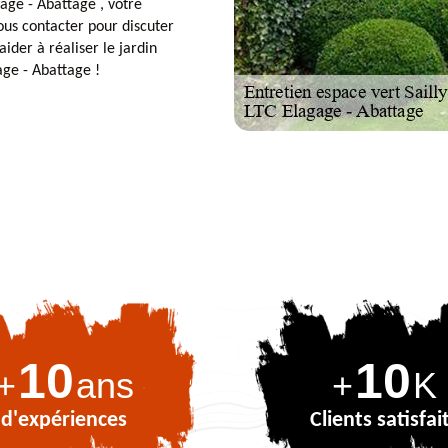
age - Abattage , votre
ous contacter pour discuter
der à réaliser le jardin
age - Abattage !
10
10
+
ans
+
K
d'expériences
Clients satisfai