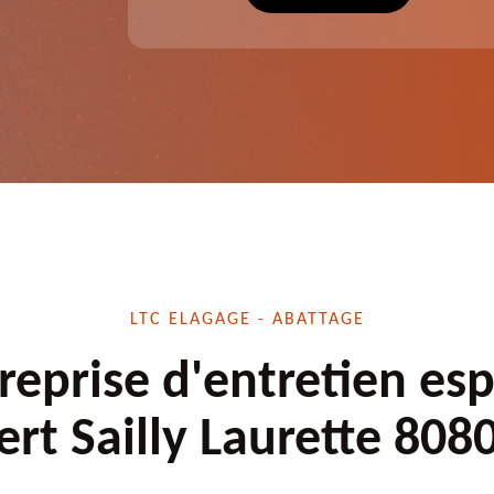
écuté.
dessouchage et autre. Devis offert.
LTC ELAGAGE - ABATTAGE
reprise d'entretien es
ert Sailly Laurette 808