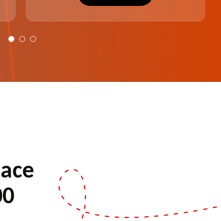
plus harmonieux.
pace
00