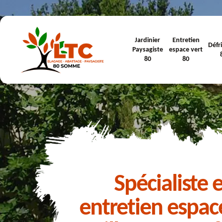
Jardinier
Entretien
Défr
Paysagiste
espace vert
80
80
Spécialiste 
entretien espac