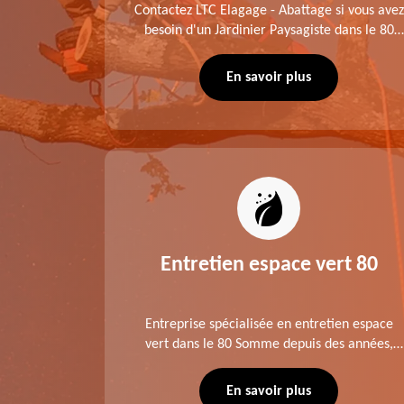
me fait
Contactez LTC Elagage - Abattage si vous avez
 jardinier
besoin d'un Jardinier Paysagiste dans le 80
age .
Somme. Chaque intervention est exécutée
ompte des
selon les normes en vigueur. Découvrez un
En savoir plus
extérieur exceptionnel grâce à notre équipe.
es 80
Entretien espace vert 80
tage ,
Entreprise spécialisée en entretien espace
aies dans
vert dans le 80 Somme depuis des années,
direct ou
LTC Elagage - Abattage se charge des projets
 situation
d'élagage, d'abattage d'arbres, de
En savoir plus