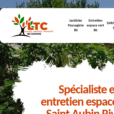
Jardinier
Entretien
Défr
Paysagiste
espace vert
80
80
Spécialiste 
entretien espac