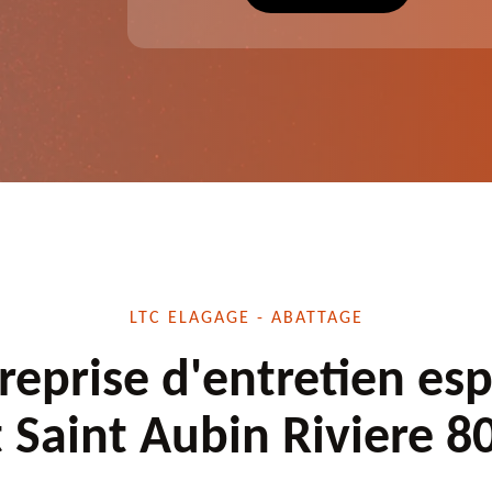
écuté.
dessouchage et autre. Devis offert.
LTC ELAGAGE - ABATTAGE
reprise d'entretien es
t Saint Aubin Riviere 8