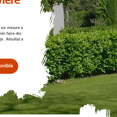
viere
t sur mesure à
oir-faire des
e . Résultat à
onible