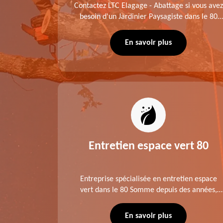
me fait
Contactez LTC Elagage - Abattage si vous avez
 jardinier
besoin d'un Jardinier Paysagiste dans le 80
age .
Somme. Chaque intervention est exécutée
ompte des
selon les normes en vigueur. Découvrez un
En savoir plus
extérieur exceptionnel grâce à notre équipe.
es 80
Entretien espace vert 80
tage ,
Entreprise spécialisée en entretien espace
aies dans
vert dans le 80 Somme depuis des années,
direct ou
LTC Elagage - Abattage se charge des projets
 situation
d'élagage, d'abattage d'arbres, de
En savoir plus