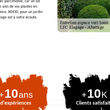
ec parcimonie, car un sol
 soin de vos plantes en
viere, 80430, pour un jardin
tage est à votre écoute.
10
10
+
ans
+
K
d'expériences
Clients satisfai