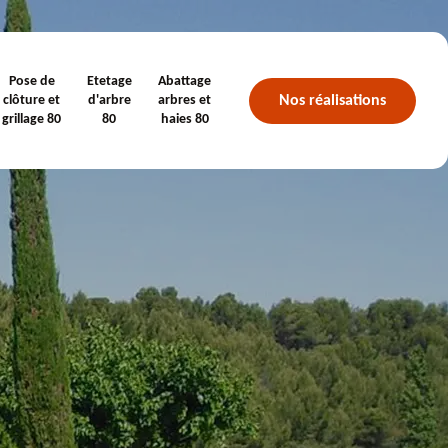
Pose de
Etetage
Abattage
Nos réalisations
clôture et
d'arbre
arbres et
grillage 80
80
haies 80