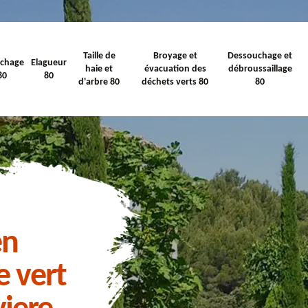
Taille de
Broyage et
Dessouchage et
ichage
Elagueur
haie et
évacuation des
débroussaillage
80
80
d'arbre 80
déchets verts 80
80
en
e vert