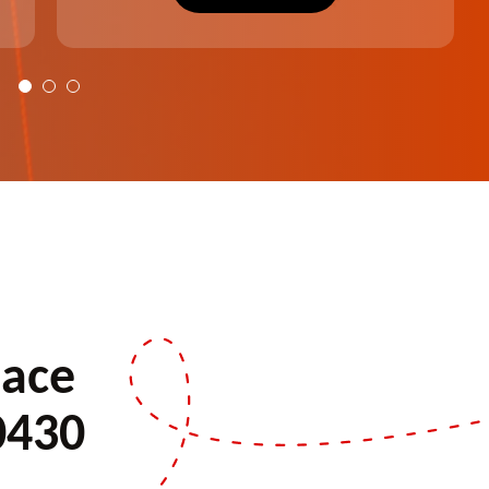
plus harmonieux.
pace
0430