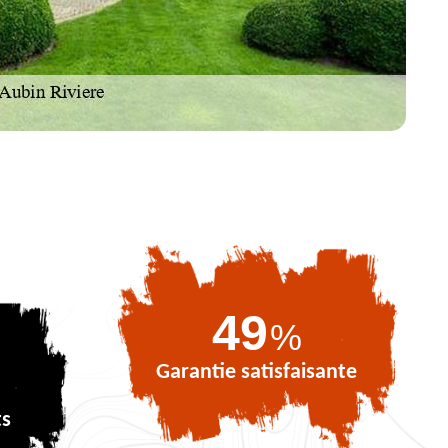
71
%
Garantie satisfaisante
ts