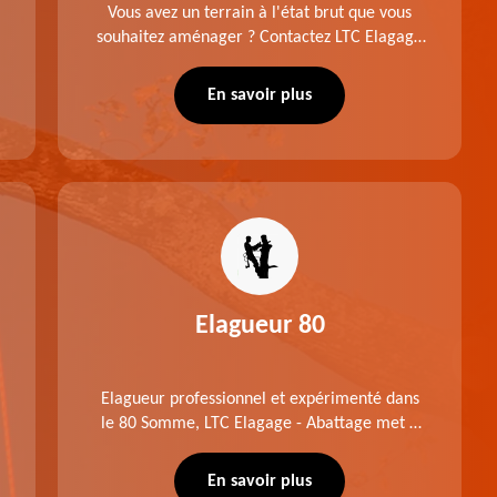
Vous avez un terrain à l'état brut que vous
souhaitez aménager ? Contactez LTC Elagage
- Abattage pour réaliser un défrichage dans le
80 Somme. Travail suivant les règles de l'art.
En savoir plus
Prix raisonnable.
Elagueur 80
Elagueur professionnel et expérimenté dans
le 80 Somme, LTC Elagage - Abattage met à
profit professionnalisme et savoir-faire. Après
notre intervention, votre espace vert sera
En savoir plus