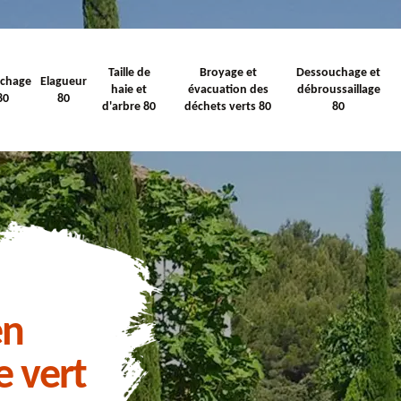
Taille de
Broyage et
Dessouchage et
ichage
Elagueur
haie et
évacuation des
débroussaillage
80
80
d'arbre 80
déchets verts 80
80
en
e vert