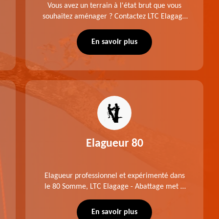
Vous avez un terrain à l'état brut que vous
souhaitez aménager ? Contactez LTC Elagage
- Abattage pour réaliser un défrichage dans le
80 Somme. Travail suivant les règles de l'art.
En savoir plus
Prix raisonnable.
Elagueur 80
Elagueur professionnel et expérimenté dans
le 80 Somme, LTC Elagage - Abattage met à
profit professionnalisme et savoir-faire. Après
notre intervention, votre espace vert sera
En savoir plus