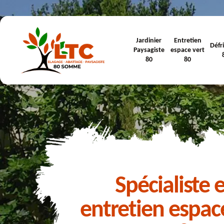
Jardinier
Entretien
Défr
Paysagiste
espace vert
80
80
Spécialiste 
entretien espac