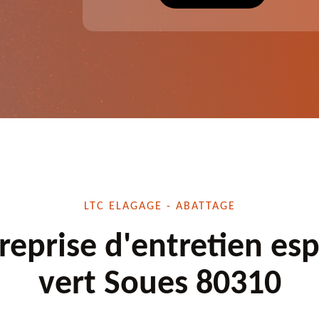
écuté.
dessouchage et autre. Devis offert.
LTC ELAGAGE - ABATTAGE
reprise d'entretien es
vert Soues 80310