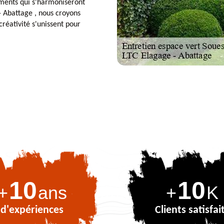
ements qui s'harmoniseront
 Abattage , nous croyons
créativité s'unissent pour
10
10
+
ans
+
K
d'expériences
Clients satisfai