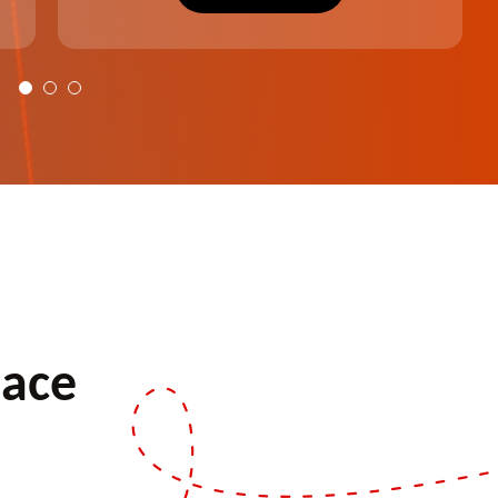
plus harmonieux.
pace