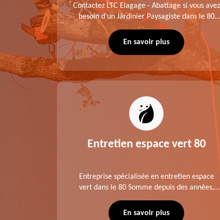
me fait
Contactez LTC Elagage - Abattage si vous avez
 jardinier
besoin d'un Jardinier Paysagiste dans le 80
age .
Somme. Chaque intervention est exécutée
ompte des
selon les normes en vigueur. Découvrez un
En savoir plus
extérieur exceptionnel grâce à notre équipe.
es 80
Entretien espace vert 80
tage ,
Entreprise spécialisée en entretien espace
aies dans
vert dans le 80 Somme depuis des années,
direct ou
LTC Elagage - Abattage se charge des projets
 situation
d'élagage, d'abattage d'arbres, de
En savoir plus