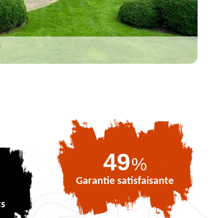
71
%
Garantie satisfaisante
ts