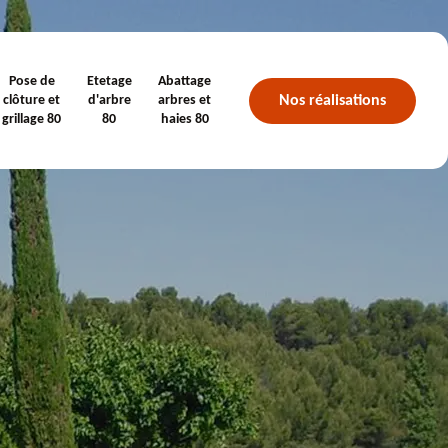
Pose de
Etetage
Abattage
Nos réalisations
clôture et
d'arbre
arbres et
grillage 80
80
haies 80