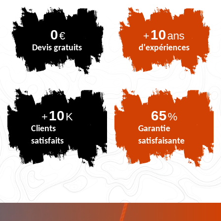
0
10
€
+
ans
Devis gratuits
d'expériences
10
80
+
K
%
Clients
Garantie
satisfaits
satisfaisante