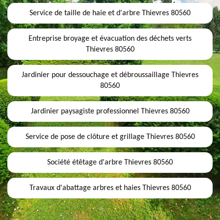
Service de taille de haie et d'arbre Thievres 80560
Entreprise broyage et évacuation des déchets verts
Thievres 80560
Jardinier pour dessouchage et débroussaillage Thievres
80560
Jardinier paysagiste professionnel Thievres 80560
Service de pose de clôture et grillage Thievres 80560
Société étêtage d'arbre Thievres 80560
Travaux d'abattage arbres et haies Thievres 80560