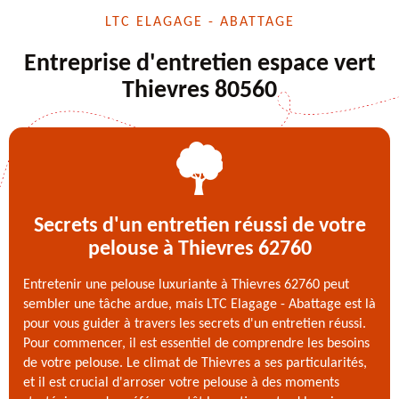
LTC ELAGAGE - ABATTAGE
Entreprise d'entretien espace vert
Thievres 80560
Secrets d'un entretien réussi de votre
pelouse à Thievres 62760
Entretenir une pelouse luxuriante à Thievres 62760 peut
sembler une tâche ardue, mais LTC Elagage - Abattage est là
pour vous guider à travers les secrets d'un entretien réussi.
Pour commencer, il est essentiel de comprendre les besoins
de votre pelouse. Le climat de Thievres a ses particularités,
et il est crucial d'arroser votre pelouse à des moments