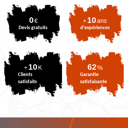
0
10
€
+
ans
Devis gratuits
d'expériences
10
75
+
K
%
Clients
Garantie
satisfaits
satisfaisante