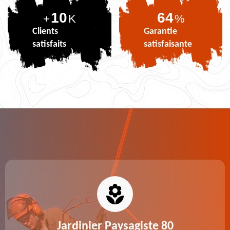
10
79
+
K
%
Clients
Garantie
satisfaits
satisfaisante
Jardinier Paysagiste 80