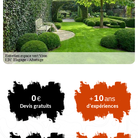
0
10
€
+
ans
Devis gratuits
d'expériences