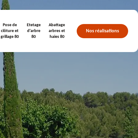
Pose de
Etetage
Abattage
Nos réalisations
clôture et
d'arbre
arbres et
grillage 80
80
haies 80