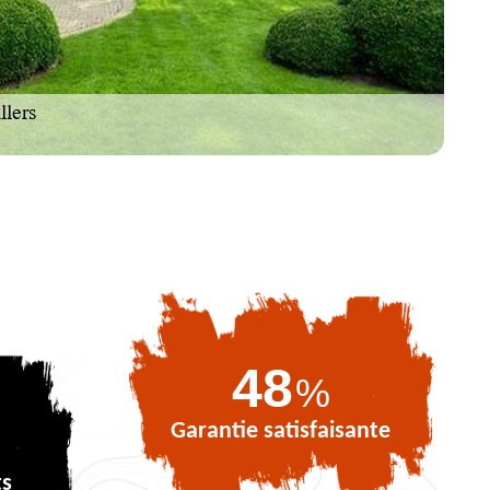
70
%
Garantie satisfaisante
ts