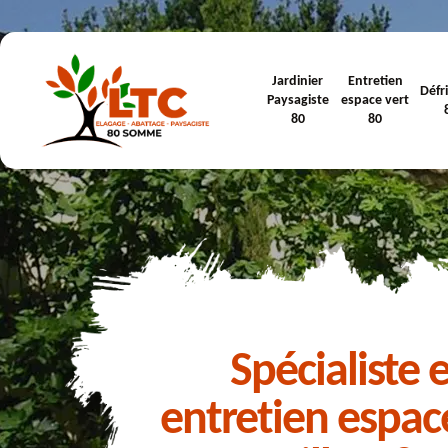
Jardinier
Entretien
Défr
Paysagiste
espace vert
80
80
Spécialiste 
entretien espac