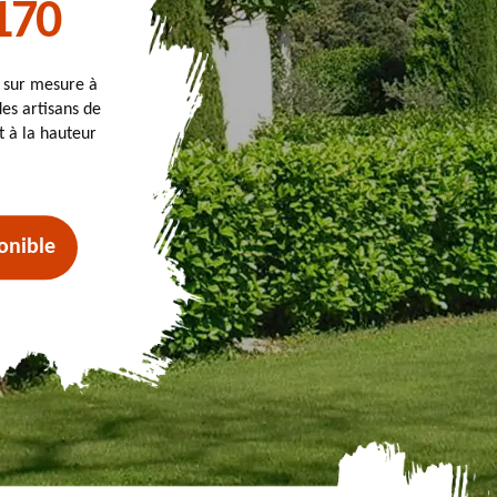
170
t sur mesure à
des artisans de
t à la hauteur
onible