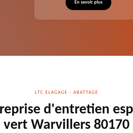
 situation
d'élagage, d'abattage d'arbres, de
En savoir plus
écuté.
dessouchage et autre. Devis offert.
LTC ELAGAGE - ABATTAGE
reprise d'entretien es
vert Warvillers 80170