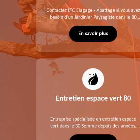
me fait
Contactez LTC Elagage - Abattage si vous avez
 jardinier
besoin d'un Jardinier Paysagiste dans le 80
age .
Somme. Chaque intervention est exécutée
ompte des
selon les normes en vigueur. Découvrez un
En savoir plus
extérieur exceptionnel grâce à notre équipe.
es 80
Entretien espace vert 80
tage ,
Entreprise spécialisée en entretien espace
aies dans
vert dans le 80 Somme depuis des années,
direct ou
LTC Elagage - Abattage se charge des projets