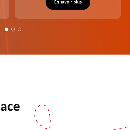
notre intervention, votre espace vert sera
En savoir plus
plus harmonieux.
pace