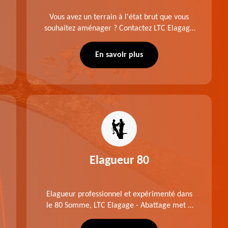
Vous avez un terrain à l'état brut que vous
souhaitez aménager ? Contactez LTC Elagage
- Abattage pour réaliser un défrichage dans le
80 Somme. Travail suivant les règles de l'art.
En savoir plus
Prix raisonnable.
Elagueur 80
Elagueur professionnel et expérimenté dans
le 80 Somme, LTC Elagage - Abattage met à
profit professionnalisme et savoir-faire. Après