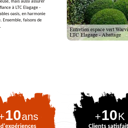
euse, mais aussi assurer
fiance à LTC Elagage -
ables oasis, en harmonie
é. Ensemble, faisons de
.
10
10
+
ans
+
K
d'expériences
Clients satisfai