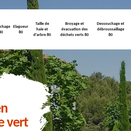
Taille de
Broyage et
Dessouchage et
ichage
Elagueur
haie et
évacuation des
débroussaillage
80
80
d'arbre 80
déchets verts 80
80
en
e vert