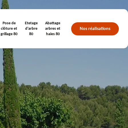
Pose de
Etetage
Abattage
Nos réalisations
clôture et
d'arbre
arbres et
grillage 80
80
haies 80