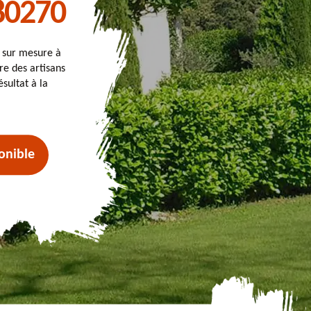
80270
t sur mesure à
re des artisans
sultat à la
onible