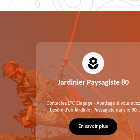
0
Jardinier Paysagiste 80
me fait
Contactez LTC Elagage - Abattage si vous avez
 jardinier
besoin d'un Jardinier Paysagiste dans le 80
age .
Somme. Chaque intervention est exécutée
ompte des
selon les normes en vigueur. Découvrez un
En savoir plus
extérieur exceptionnel grâce à notre équipe.