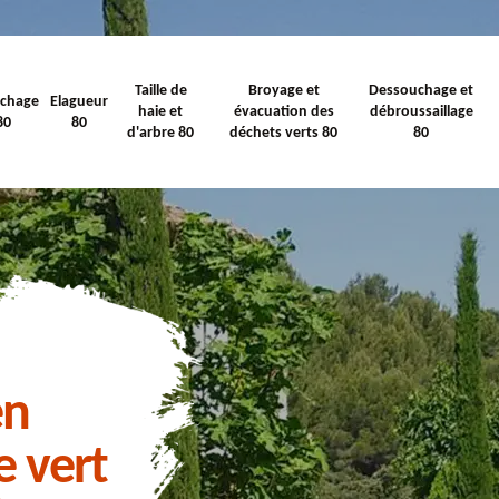
Taille de
Broyage et
Dessouchage et
ichage
Elagueur
haie et
évacuation des
débroussaillage
80
80
d'arbre 80
déchets verts 80
80
en
e vert