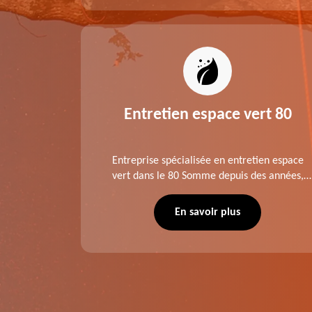
es 80
Entretien espace vert 80
tage ,
Entreprise spécialisée en entretien espace
aies dans
vert dans le 80 Somme depuis des années,
direct ou
LTC Elagage - Abattage se charge des projets
 situation
d'élagage, d'abattage d'arbres, de
En savoir plus
écuté.
dessouchage et autre. Devis offert.