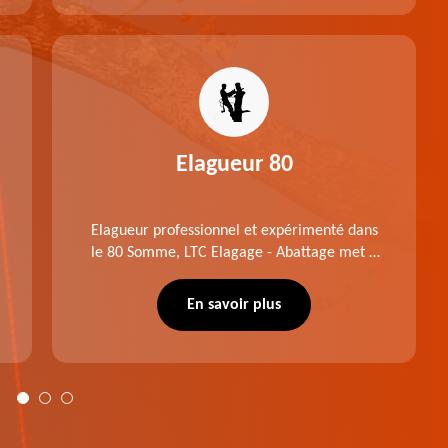
Elagueur 80
Elagueur professionnel et expérimenté dans
le 80 Somme, LTC Elagage - Abattage met à
profit professionnalisme et savoir-faire. Après
notre intervention, votre espace vert sera
En savoir plus
plus harmonieux.