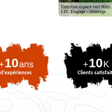
10
10
+
ans
+
K
d'expériences
Clients satisfai