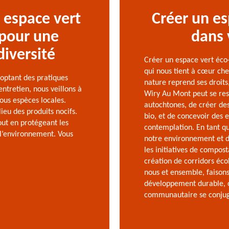
 espace vert
Créer un es
 pour une
dans 
diversité
Créer un espace vert éco
qui nous tient à cœur che
optant des pratiques
nature reprend ses droits
ntretien, nous veillons à
Wiry Au Mont peut se res
tous espèces locales.
autochtones, de créer des
lieu des produits nocifs.
bio, et de concevoir des 
out en protégeant les
contemplation. En tant q
 l’environnement. Vous
notre environnement et d
les initiatives de compost
création de corridors éco
nous et ensemble, faison
développement durable, o
communautaire se conjugu