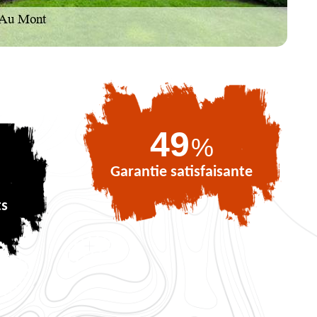
72
%
Garantie satisfaisante
ts