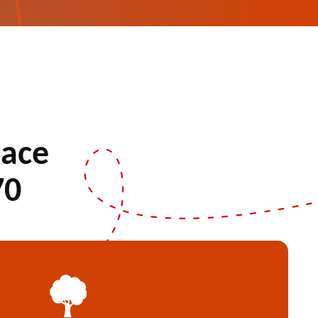
pace
70