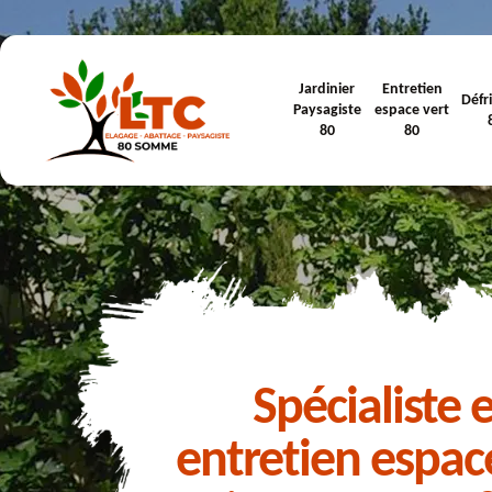
Jardinier
Entretien
Défr
Paysagiste
espace vert
80
80
Spécialiste 
entretien espac