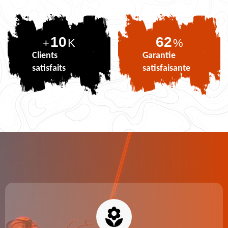
10
75
+
K
%
Clients
Garantie
satisfaits
satisfaisante