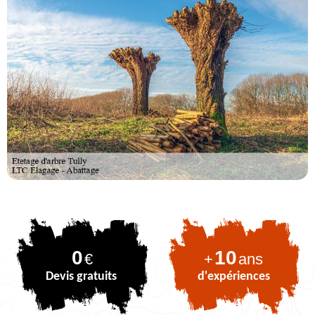
0
10
€
+
ans
Devis gratuits
d'expériences