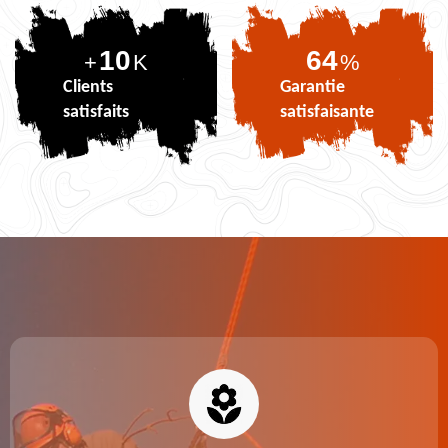
10
80
+
K
%
Clients
Garantie
satisfaits
satisfaisante