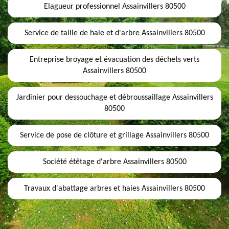
Elagueur professionnel Assainvillers 80500
Service de taille de haie et d'arbre Assainvillers 80500
Entreprise broyage et évacuation des déchets verts
Assainvillers 80500
Jardinier pour dessouchage et débroussaillage Assainvillers
80500
Service de pose de clôture et grillage Assainvillers 80500
Société étêtage d'arbre Assainvillers 80500
Travaux d'abattage arbres et haies Assainvillers 80500