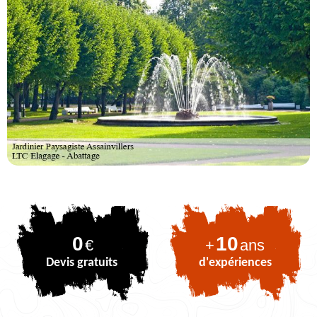
0
10
€
+
ans
Devis gratuits
d'expériences