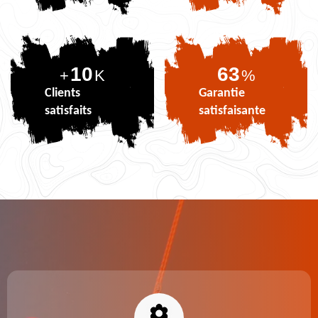
10
78
+
K
%
Clients
Garantie
satisfaits
satisfaisante