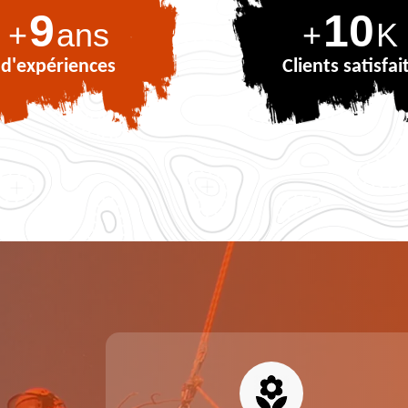
9
10
+
ans
+
K
d'expériences
Clients satisfai