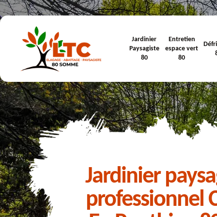
Jardinier
Entretien
Défr
Paysagiste
espace vert
80
80
Jardinier paysa
professionnel 