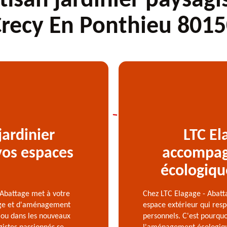
tisan jardinier paysagi
recy En Ponthieu 801
jardinier
LTC El
vos espaces
accompag
écologiqu
- Abattage met à votre
Chez LTC Elagage - Abatt
nage et d'aménagement
espace extérieur qui resp
e ou dans les nouveaux
personnels. C'est pourq