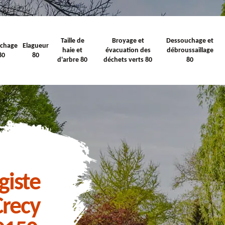
Taille de
Broyage et
Dessouchage et
ichage
Elagueur
haie et
évacuation des
débroussaillage
80
80
d'arbre 80
déchets verts 80
80
giste
Crecy