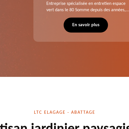
tage ,
Entreprise spécialisée en entretien espace
aies dans
vert dans le 80 Somme depuis des années,
direct ou
LTC Elagage - Abattage se charge des projets
 situation
d'élagage, d'abattage d'arbres, de
En savoir plus
écuté.
dessouchage et autre. Devis offert.
LTC ELAGAGE - ABATTAGE