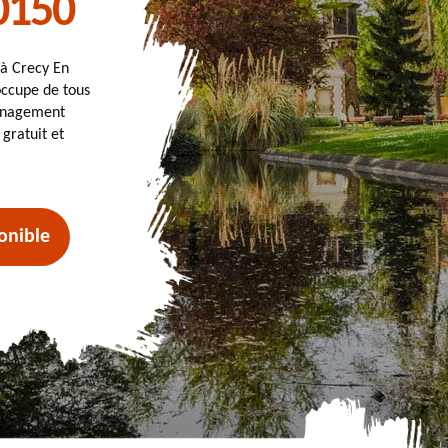
0150
 à Crecy En
occupe de tous
ménagement
gratuit et
onible