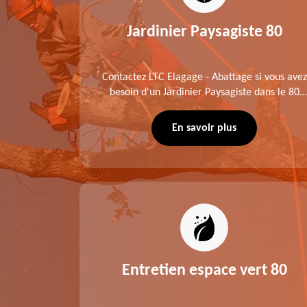
0
Jardinier Paysagiste 80
me fait
Contactez LTC Elagage - Abattage si vous avez
 jardinier
besoin d'un Jardinier Paysagiste dans le 80
age .
Somme. Chaque intervention est exécutée
ompte des
selon les normes en vigueur. Découvrez un
En savoir plus
extérieur exceptionnel grâce à notre équipe.
es 80
Entretien espace vert 80