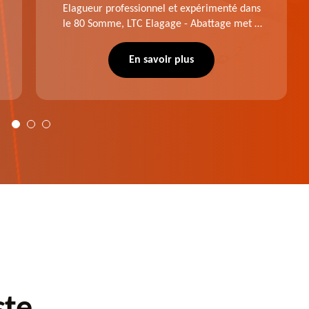
Elagueur professionnel et expérimenté dans
le 80 Somme, LTC Elagage - Abattage met à
profit professionnalisme et savoir-faire. Après
notre intervention, votre espace vert sera
En savoir plus
plus harmonieux.